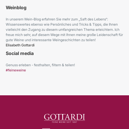
Weinblog
In unserem Wein-Blog erfahren Sie mehr zum „Saft des Lebens“:
Wissenswertes ebenso wie Persönliches und Tricks & Tipps, die Ihnen
vielleicht den Zugang zu diesem umfangreichen Thema erleichtern. Ich
freue mich sehr, auf diesem Wege mit Ihnen meine große Leidenschaft für
gute Weine und interessante Weingeschichten zu teilen!
Elisabeth Gottardi
Social media
Genuss erleben - festhalten, filtern & teilen!
#feineweine