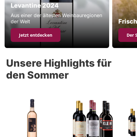
Levantine 2024
Aus einer der ältesten Weinbauregionen
Frisch
der Welt
Jetzt entdecken
Der 
Unsere Highlights für
den Sommer