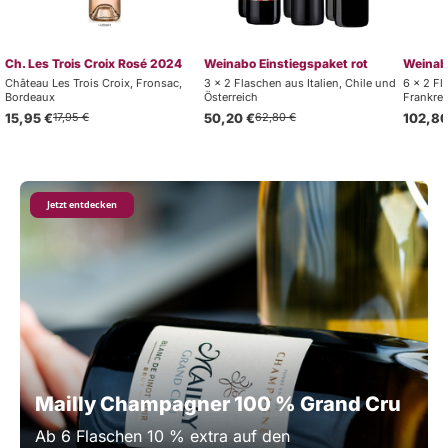
Ch. Les Trois Croix Rosé 2024
Weinabo Einstiegspaket rot
Weinabo
Château Les Trois Croix, Fronsac,
3 x 2 Flaschen aus Italien, Chile und
6 x 2 Fl
Bordeaux
Österreich
Frankrei
15,95 €
17,95 €
50,20 €
62,80 €
102,80
Jetzt entdecken
Mailly Champagner 100 % Grand Cru
Ab 6 Flaschen 10 % extra auf den