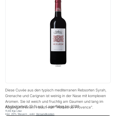
Diese Cuvée aus den typisch mediterranen Rebsorten Syrah,
Grenache und Carignan ist weinig in der Nase mit komplexen
Aromen. Sie ist weich und fruchtig am Gaumen und lang im
Alkoholgehalt: 13 % vol., Lagerfähig bis 2028
Abgang mit einem Hauch von "Herbes de Provence".
11,93 €
je Liter
Inkl. 20% Steuern
,
exkl.
Versandkosten