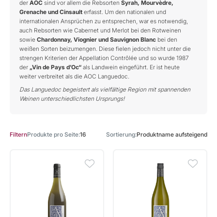
der
AOC
sind vor allem die Rebsorten
Syrah, Mourvèdre,
Grenache und Cinsault
erfasst. Um den nationalen und
internationalen Ansprüchen zu entsprechen, war es notwendig,
auch Rebsorten wie Cabernet und Merlot bei den Rotweinen
sowie
Chardonnay, Viognier und Sauvignon Blanc
bei den
weißen Sorten beizumengen. Diese fielen jedoch nicht unter die
strengen Kriterien der Appellation Contrôlée und so wurde 1987
der
„Vin de Pays d’Oc“
als Landwein eingeführt. Er ist heute
weiter verbreitet als die AOC Languedoc.
Das Languedoc begeistert als vielfältige Region mit spannenden
Weinen unterschiedlichsten Ursprungs!
Produkte pro Seite
16
Sortierung
Produktname aufsteigend
Filtern