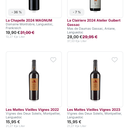
- 36 %
- 7 %
La Chapelle 2024 MAGNUM
La Clairiere 2024 Atelier Guibert
Domaine Montlobre, Languedoc,
Gassac
Frankreich
Mas de Daumas Gassac, Aniane,
19,90 €
31,00 €
Languedoc
28,00 €
29,95 €
13,27 €
je Liter
37,33 €
je Liter
Les Mattes Vieilles Vignes 2022
Les Mattes Vieilles Vignes 2023
Vignes des Deux Soleils, Montpellier,
Vignes des Deux Soleils, Montpellier,
Languedoc
Languedoc
15,95 €
15,95 €
21,27 €
je Liter
21,27 €
je Liter