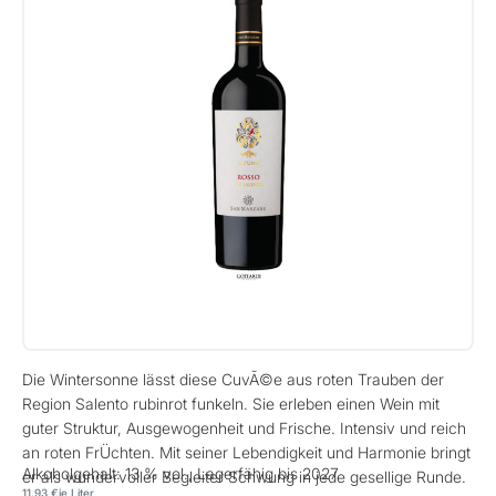
Die Wintersonne lässt diese CuvÃ©e aus roten Trauben der
Region Salento rubinrot funkeln. Sie erleben einen Wein mit
guter Struktur, Ausgewogenheit und Frische. Intensiv und reich
an roten FrÜchten. Mit seiner Lebendigkeit und Harmonie bringt
Alkoholgehalt: 13 % vol., Lagerfähig bis 2027
er als wundervoller Begleiter Schwung in jede gesellige Runde.
11,93 €
je Liter