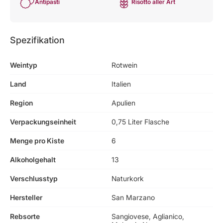
Antipasti
Risotto aller Art
Spezifikation
Weintyp
Rotwein
Land
Italien
Region
Apulien
Verpackungseinheit
0,75 Liter Flasche
Menge pro Kiste
6
Alkoholgehalt
13
Verschlusstyp
Naturkork
Hersteller
San Marzano
Rebsorte
Sangiovese, Aglianico,