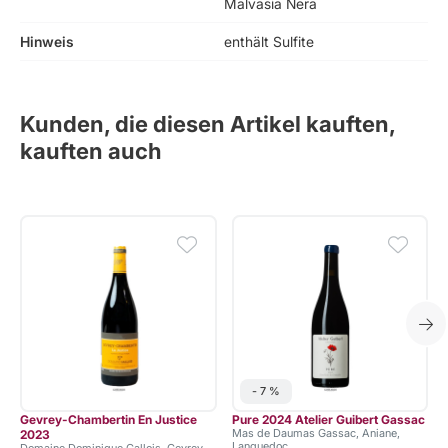
Malvasia Nera
Hinweis
enthält Sulfite
Kunden, die diesen Artikel kauften,
kauften auch
- 7 %
Gevrey-Chambertin En Justice
Pure 2024 Atelier Guibert Gassac
Mas de Daumas Gassac, Aniane,
2023
Languedoc
Domaine Dominique Gallois, Gevrey-
B