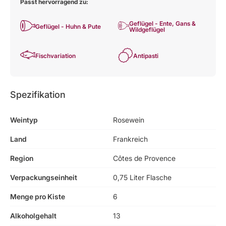
Passt hervorragend zu:
Geflügel - Ente, Gans &
Geflügel - Huhn & Pute
Wildgeflügel
Fischvariation
Antipasti
Spezifikation
Weintyp
Rosewein
Land
Frankreich
Region
Côtes de Provence
Verpackungseinheit
0,75 Liter Flasche
Menge pro Kiste
6
Alkoholgehalt
13