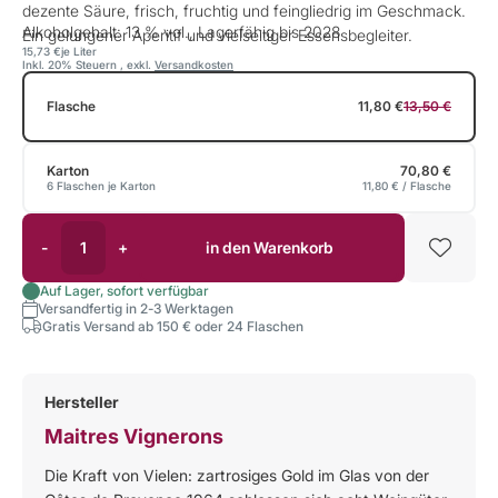
dezente Säure, frisch, fruchtig und feingliedrig im Geschmack.
Alkoholgehalt: 13 % vol., Lagerfähig bis 2028
Ein gelungener Aperitif und vielseitiger Essensbegleiter.
15,73 €
je Liter
Inkl. 20% Steuern
,
exkl.
Versandkosten
Flasche
11,80 €
13,50 €
Karton
70,80 €
6 Flaschen je Karton
11,80 €
/ Flasche
-
+
in den Warenkorb
Auf Lager, sofort verfügbar
Versandfertig in 2-3 Werktagen
Gratis Versand ab 150 € oder 24 Flaschen
Hersteller
Maitres Vignerons
Die Kraft von Vielen: zartrosiges Gold im Glas von der