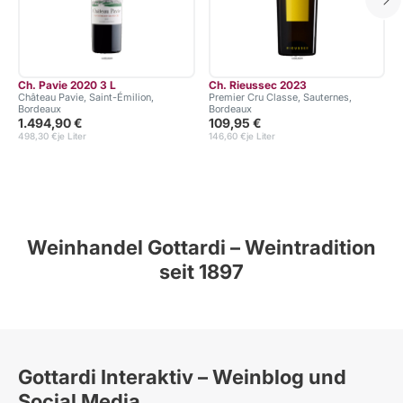
Ch. Pavie 2020 3 L
Ch. Rieussec 2023
Château Pavie, Saint-Émilion,
Premier Cru Classe, Sauternes,
Bordeaux
Bordeaux
1.494,90 €
109,95 €
498,30 €
je Liter
146,60 €
je Liter
Weinhandel Gottardi – Weintradition
seit 1897
Gottardi Interaktiv – Weinblog und
Social Media