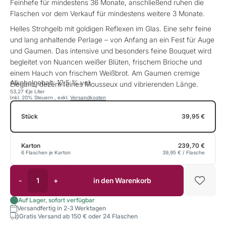
Feinhefe für mindestens 36 Monate, anschließend ruhen die
Flaschen vor dem Verkauf für mindestens weitere 3 Monate.
Helles Strohgelb mit goldigen Reflexen im Glas. Eine sehr feine
und lang anhaltende Perlage – von Anfang an ein Fest für Auge
und Gaumen. Das intensive und besonders feine Bouquet wird
begleitet von Nuancen weißer Blüten, frischem Brioche und
einem Hauch von frischem Weißbrot. Am Gaumen cremige
Alkoholgehalt: 12,5 % vol.
Eleganz, dezent feines Mousseux und vibrierenden Länge.
53,27 €
je Liter
Inkl. 20% Steuern
,
exkl.
Versandkosten
Stück
39,95 €
Karton
239,70 €
6 Flaschen je Karton
39,95 €
/ Flasche
-
+
in den Warenkorb
Auf Lager, sofort verfügbar
Versandfertig in 2-3 Werktagen
Gratis Versand ab 150 € oder 24 Flaschen