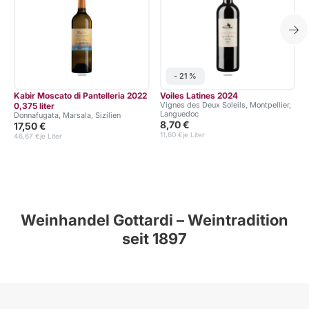
- 21 %
Kabir Moscato di Pantelleria 2022
Voiles Latines 2024
Vignes des Deux Soleils, Montpellier,
0,375 liter
Languedoc
B
Donnafugata, Marsala, Sizilien
8,70 €
17,50 €
11,60 €
je Liter
46,67 €
je Liter
Weinhandel Gottardi – Weintradition
seit 1897