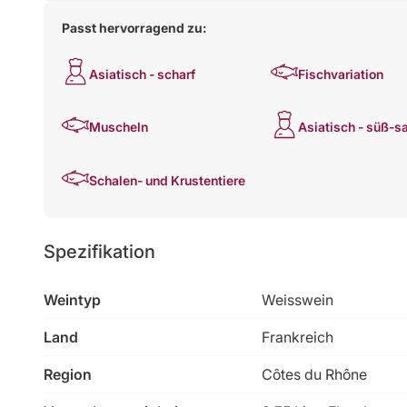
Passt hervorragend zu:
Asiatisch - scharf
Fischvariation
Muscheln
Asiatisch - süß-s
Schalen- und Krustentiere
Spezifikation
Weintyp
Weisswein
Land
Frankreich
Region
Côtes du Rhône