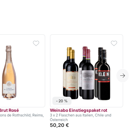
- 20 %
- 
rut Rosé
Weinabo Einstiegspaket rot
Bord
ns de Rothschild, Reims,
3 x 2 Flaschen aus Italien, Chile und
J. Le
Österreich
8,9
50,20 €
11,93 €