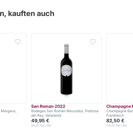
en, kauften auch
San Roman 2022
Champagne B
, Margaux,
Bodegas San Román Maurodos, Pedrosa
Champagne Baro
del Rey, Valladolid
Frankreich
49,95 €
82,50 €
66,60 €
je Liter
110,00 €
je Liter