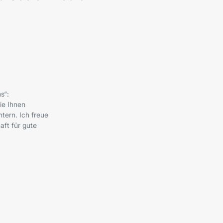
s“:
ie Ihnen
tern. Ich freue
ft für gute