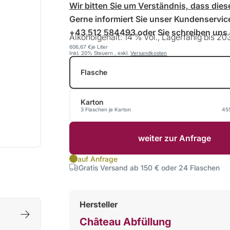
Wir bitten Sie um Verständnis, dass die
Gerne informiert Sie unser Kundenservice
+43 512 584493 oder Sie schreiben uns e
Alkoholgehalt: 14 % vol., Lagerfähig bis 20
606,67 €
je Liter
Inkl. 20% Steuern
,
exkl.
Versandkosten
Flasche
Karton
3 Flaschen je Karton
45
weiter zur Anfrage
auf Anfrage
Gratis Versand ab 150 € oder 24 Flaschen
Hersteller
Château Abfüllung