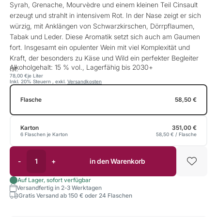
Syrah, Grenache, Mourvèdre und einem kleinen Teil Cinsault
erzeugt und strahlt in intensivem Rot. In der Nase zeigt er sich
würzig, mit Anklängen von Schwarzkirschen, Dörrpflaumen,
Tabak und Leder. Diese Aromatik setzt sich auch am Gaumen
fort. Insgesamt ein opulenter Wein mit viel Komplexität und
Kraft, der besonders zu Käse und Wild ein perfekter Begleiter
Alkoholgehalt: 15 % vol., Lagerfähig bis 2030+
ist.
78,00 €
je Liter
Inkl. 20% Steuern
,
exkl.
Versandkosten
Flasche
58,50 €
Karton
351,00 €
6 Flaschen je Karton
58,50 €
/ Flasche
-
+
in den Warenkorb
Auf Lager, sofort verfügbar
Versandfertig in 2-3 Werktagen
Gratis Versand ab 150 € oder 24 Flaschen