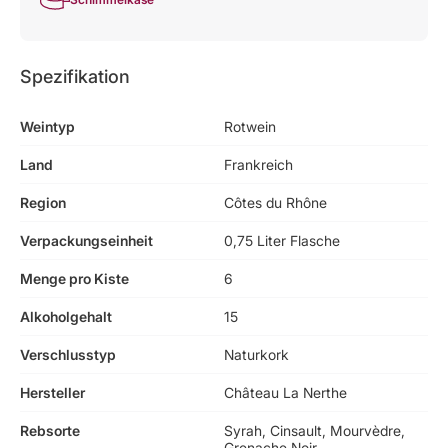
Spezifikation
Weintyp
Rotwein
Land
Frankreich
Region
Côtes du Rhône
Verpackungseinheit
0,75 Liter Flasche
Menge pro Kiste
6
Alkoholgehalt
15
Verschlusstyp
Naturkork
Hersteller
Château La Nerthe
Rebsorte
Syrah, Cinsault, Mourvèdre,
Grenache Noir