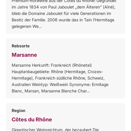
Premium-Rotweine aus der Côtes du Rhône! Gegründet
im Jahre 1834 von Paul Jaboulet „dem Älteren” (Aîné),
blieb die Domaine Jaboulet für viele Generationen im
Besitz der Familie. 2006 wurde das in Tain l’Hermitage
gelegenen We...
Rebsorte
Marsanne
Marsanne Herkunft: Frankreich (Rhônetal)
Hauptanbaugebiete: Rhône (Hermitage, Crozes-
Hermitage), Frankreich südliche Rhône, Schweiz,
Australien Weintyp: Weißwein Synonyme: Ermitage
Blanc, Marsan, Marsanne Blanche Char...
Region
Côtes du Rhône
Gigantischer Weinreichtum, der bezaubert Die