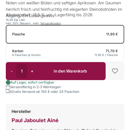
Noten von weißen Blüten und saftigen Aprikosen. Am Gaumen
herrlich frisch und feinfruchtig mit eleganten Steinobstnoten im
Alkoholgehalt: 13,5 % vol., Lagerfähig bis 2028
Abgang. Ein Lieblingswein!
15,93 €
je Liter
Inkl. 20% Steuern
,
exkl.
Versandkosten
Flasche
11,95 €
Karton
71,70 €
6 Flaschen je Karton
11,95 €
/ Flasche
-
+
in den Warenkorb
Auf Lager, sofort verfügbar
Versandfertig in 2-3 Werktagen
Gratis Versand ab 150 € oder 24 Flaschen
Hersteller
Paul Jaboulet Ainé