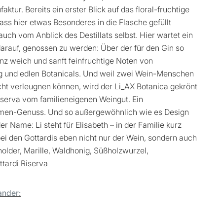
ur. Bereits ein erster Blick auf das floral-fruchtige
ass hier etwas Besonderes in die Flasche gefüllt
uch vom Anblick des Destillats selbst. Hier wartet ein
rauf, genossen zu werden: Über der für den Gin so
z weich und sanft feinfruchtige Noten von
g und edlen Botanicals. Und weil zwei Wein-Menschen
cht verleugnen können, wird der Li_AX Botanica gekrönt
iserva vom familieneigenen Weingut. Ein
umen-Genuss. Und so außergewöhnlich wie es Design
er Name: Li steht für Elisabeth – in der Familie kurz
bei den Gottardis eben nicht nur der Wein, sondern auch
holder, Marille, Waldhonig, Süßholzwurzel,
ttardi Riserva
ander: