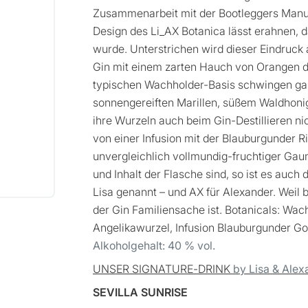
Zusammenarbeit mit der Bootleggers Manufakt
Design des Li_AX Botanica lässt erahnen, d
wurde. Unterstrichen wird dieser Eindruck a
Gin mit einem zarten Hauch von Orangen da
typischen Wachholder-Basis schwingen gan
sonnengereiften Marillen, süßem Waldhoni
ihre Wurzeln auch beim Gin-Destillieren ni
von einer Infusion mit der Blauburgunder R
unvergleichlich vollmundig-fruchtiger Ga
und Inhalt der Flasche sind, so ist es auch d
Lisa genannt – und AX für Alexander. Weil 
der Gin Familiensache ist. Botanicals: Wac
Angelikawurzel, Infusion Blauburgunder Go
Alkoholgehalt: 40 % vol.
UNSER SIGNATURE-DRINK
by Lisa & Alex
SEVILLA SUNRISE