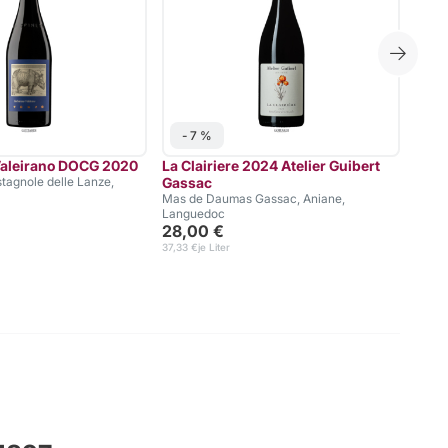
- 7 %
Valeirano DOCG 2020
La Clairiere 2024 Atelier Guibert
Rosé
stagnole delle Lanze,
Gassac
Weing
8,9
Mas de Daumas Gassac, Aniane,
Languedoc
11,93 €
28,00 €
37,33 €
je Liter