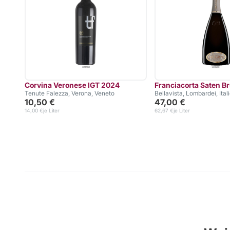
Corvina Veronese IGT 2024
Franciacorta Saten Br
Tenute Falezza, Verona, Veneto
Bellavista, Lombardei, Ital
10,50 €
47,00 €
14,00 €
je Liter
62,67 €
je Liter