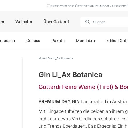
Gratis Versand in Österreich ab 150 € oder 24 Flaschen
en
Weinabo
Über Gottardi
rituosen
Genuss
Pakete
Montlobre
Edition Gott
Home
Gin Li_Ax Botanica
Gin Li_Ax Botanica
Gottardi Feine Weine (Tirol) & B
PREMIUM DRY GIN
handcrafted in Austria
Mit Hingabe tüftelten die beiden an ihrem
nicht nur etwas Verbindliches schaffen. E
und Trends überdauert. Das Ergebnis: Ein 