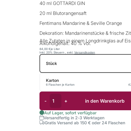
40 ml GOTTARDI GIN
20 ml Blutorangensaft
Fentimans Mandarine & Seville Orange
Dekoration: Mandarinenstücke & frische Z
Alle Zutaten in einem Longdrinkglas auf Eis
Alkoholgehalt: 40 % vol.
84,00 €
je Liter
Inkl. 20% Steuern
,
exkl.
Versandkosten
Stück
Karton
6 Flaschen je Karton
4
-
+
in den Warenkorb
Auf Lager, sofort verfügbar
Versandfertig in 2-3 Werktagen
Gratis Versand ab 150 € oder 24 Flaschen