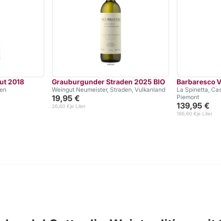
ut 2018
Grauburgunder Straden 2025 BIO
Barbaresco 
ien
Weingut Neumeister, Straden, Vulkanland
La Spinetta, Ca
19,95 €
Piemont
139,95 €
26,60 €
je Liter
186,60 €
je Liter