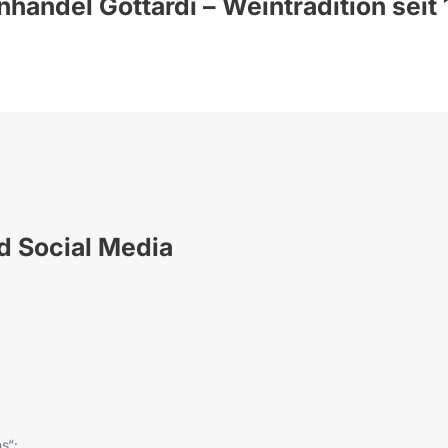
handel Gottardi – Weintradition seit
nd Social Media
s“: