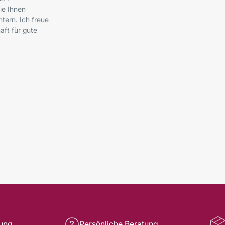
ie Ihnen
tern. Ich freue
ft für gute
rung
Persönliche Beratung