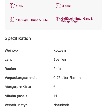
Kalb
Lamm
Geflügel - Ente, Gans &
Geflügel - Huhn & Pute
Wildgeflügel
Spezifikation
Weintyp
Rotwein
Land
Spanien
Region
Rioja
Verpackungseinheit
0,75 Liter Flasche
Menge pro Kiste
6
Alkoholgehalt
14
Verschlusstyp
Naturkork