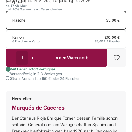
Alkoholgehalt: 14 % vol., Lagerfähig bis 2026
verspricht!
46,67 €
je Liter
Inkl. 20% Steuern
,
exkl.
Versandkosten
Flasche
35,00 €
Karton
210,00 €
6 Flaschen je Karton
35,00 €
/ Flasche
-
+
in den Warenkorb
Auf Lager, sofort verfügbar
Versandfertig in 2-3 Werktagen
Gratis Versand ab 150 € oder 24 Flaschen
Hersteller
Marqués de Cáceres
Der Star aus Rioja Enrique Forner, dessen Familie schon
seit vier Generationen im Weingeschäft in Spanien und
Frankreich erfolgreich war, kam 1970 nach Cenicero im