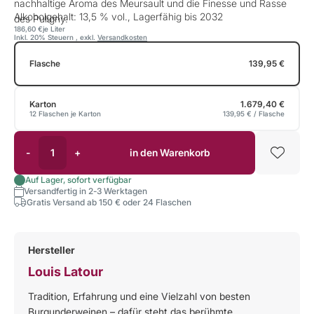
nachhaltige Aroma des Meursault und die Finesse und Rasse
Alkoholgehalt: 13,5 % vol., Lagerfähig bis 2032
des Puligny.
186,60 €
je Liter
Inkl. 20% Steuern
,
exkl.
Versandkosten
Flasche
139,95 €
Karton
1.679,40 €
12 Flaschen je Karton
139,95 €
/ Flasche
-
+
in den Warenkorb
Auf Lager, sofort verfügbar
Versandfertig in 2-3 Werktagen
Gratis Versand ab 150 € oder 24 Flaschen
Hersteller
Louis Latour
Tradition, Erfahrung und eine Vielzahl von besten
Burgunderweinen – dafür steht das berühmte