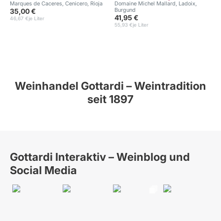
Marques de Caceres, Cenicero, Rioja
Domaine Michel Mallard, Ladoix,
Burgund
35,00 €
C
41,95 €
46,67 €
je Liter
55,93 €
je Liter
Weinhandel Gottardi – Weintradition
seit 1897
Gottardi Interaktiv – Weinblog und
Social Media