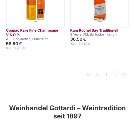
Cognac Rare Fine Champagne
Rum Rochel Bay Traditionell
3 Years Old, Barbados, Karibik
V.S.O.P.
36,50 €
A.E. Dor, Jarnac, Frankreich
58,50 €
52,14 €
je Liter
83,57 €
je Liter
1
Weinhandel Gottardi – Weintradition
seit 1897