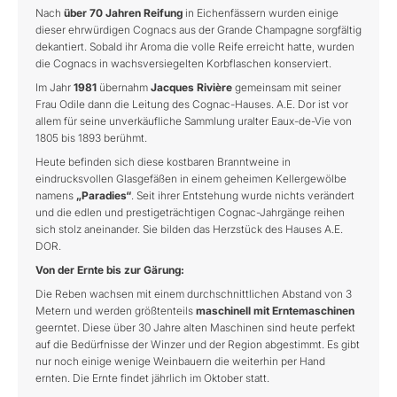
Nach
über 70 Jahren Reifung
in Eichenfässern wurden einige
dieser ehrwürdigen Cognacs aus der Grande Champagne sorgfältig
dekantiert. Sobald ihr Aroma die volle Reife erreicht hatte, wurden
die Cognacs in wachsversiegelten Korbflaschen konserviert.
Im Jahr
1981
übernahm
Jacques Rivière
gemeinsam mit seiner
Frau Odile dann die Leitung des Cognac-Hauses. A.E. Dor ist vor
allem für seine unverkäufliche Sammlung uralter Eaux-de-Vie von
1805 bis 1893 berühmt.
Heute befinden sich diese kostbaren Branntweine in
eindrucksvollen Glasgefäßen in einem geheimen Kellergewölbe
namens
„Paradies“
. Seit ihrer Entstehung wurde nichts verändert
und die edlen und prestigeträchtigen Cognac-Jahrgänge reihen
sich stolz aneinander. Sie bilden das Herzstück des Hauses A.E.
DOR.
Von der Ernte bis zur Gärung:
Die Reben wachsen mit einem durchschnittlichen Abstand von 3
Metern und werden größtenteils
maschinell mit Erntemaschinen
geerntet. Diese über 30 Jahre alten Maschinen sind heute perfekt
auf die Bedürfnisse der Winzer und der Region abgestimmt. Es gibt
nur noch einige wenige Weinbauern die weiterhin per Hand
ernten. Die Ernte findet jährlich im Oktober statt.