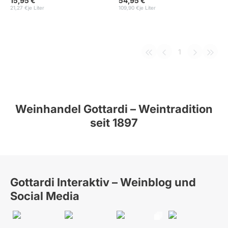
15,95 €
54,95 €
21,27 €
je Liter
109,90 €
je Liter
1
Weinhandel Gottardi – Weintradition
seit 1897
Gottardi Interaktiv – Weinblog und
Social Media