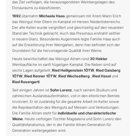
das Ziel verfolgen, die herausragendsten Weinbergslagen des
Donauraums zu klassifizieren.
1992
übernahm
Michaela Haas
gemeinsam mit ihrem Mann Erich
das Weingut ihrer Eltern im Kamptal im Herzen Niederösterreichs.
Der alte Keller wurde vergrößert und gleichzeitig auf den neuesten
Stand der Technik gebracht. Auch das Presshaus erstrahlt seither
in neuem Glanz. Besonderes Augenmerk legte Familie Haas auch
auf die Erweiterung ihrer Weingärten, denn hier befindet sich der
Grundstein für die hervorragende Qualität ihrer Weine.
Heute bewirtschaftet das Weingut Allram rund
30 Hektar
Weinbaufläche im sanft hügeligen Kamptal. Die Reben sind auf
sechs Lagen aufgeteilt:
Ried Heiligenstein 1ÖTW
,
Ried Gaisberg
1ÖTW
,
Ried Renner 1ÖTW
,
Ried Wechselberg
,
Ried Hasel
und
Ried Rosengartl
.
Seit einigen Jahren ist
Sohn Lorenz
, nach seinem Studium und
zahlreichen Auslandsaufenthalten, voll in den elterlichen Betrieb
involviert. Er ist zuständig für die gesamte Arbeit im Keller sowie
die Repräsentation des Weinguts auf Messen und Verkostungen.
Die Familie Allram steht für
individuelle und charakteristische
Weine
. Heute verfolgen Tochter Magdalena und Sohn Lorenz den
Qualitätsfanatismus, der in der Familie Allram Generation für
Generation weitergegeben wird.