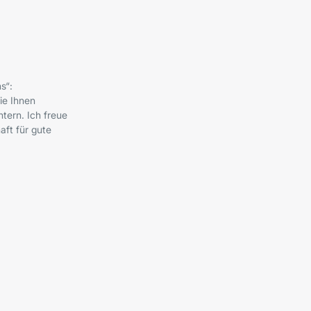
s“:
ie Ihnen
tern. Ich freue
ft für gute