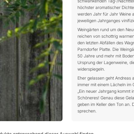
schwankenden Tag-/Nachttempe
höchster aromatischer Dichte
werden Jahr für Jahr Weine a
jeweiligen Jahrganges vinifizi
Weingärten rund um den Neus
reichen von schottrig warme
den letzten Abfällen des Wag
Parndorfer Platte. Die Weingä
50 Jahre und mehr mit Boden,
Ursprung der Lagenweine, die
widerspiegeln.
Eher gelassen geht Andreas a
immer mit einem Lächeln im Ge
„Ein neuer Jahrgang kommt ins
Schöneres! Genau diese Gelas
geben im Keller den Ton an. D
sprechen.