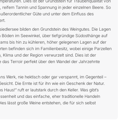
raturen. Dies ist der Grundstein für Traubenqualität von
, reifem Tannin und Spannung in jeder einzelnen Beere. So
ußerordentlicher Güte und unter dem Einfluss des
ert.
iedlersee bilden den Grundstein des Weingutes. Die Lagen
n Böden im Seewinkel, über tiefgründige Südosthänge auf
rams bis hin zu kühleren, höher gelegenen Lagen auf der
rten befinden sich im Familienbesitz, wobei einige Parzellen
 Klima und der Region verwurzelt sind. Dies ist der
 das Terroir perfekt über den Wandel der Jahrzehnte
ns Werk, nie hektisch oder gar verspannt, im Gegenteil –
sicht. Die Ernte ist für ihn wie ein Geschenk der Natur.
 Haus!“ ruft er lautstark durch den Keller. Was gibt’s
senheit und das einfache, eher traditionelle Handeln
ies lässt große Weine entstehen, die für sich selbst