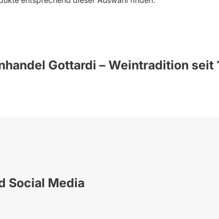
dukte entsprechend dieser Auswahl finden.
handel Gottardi – Weintradition seit
nd Social Media