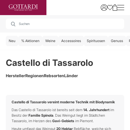
Neu
% Aktionen
Weine
Accessoires
Spirituosen
Genuss
Castello di Tassarolo
Hersteller
Regionen
Rebsorten
Länder
Castello di Tassarolo vereint moderne Technik mit Biodynamik
Das Castello di Tassarolo ist bereits seit dem
14. Jahrhundert
im
Besitz der
Familie Spinola
. Das Weingut liegt im Städtchen
Tassarolo, im Herzen des
Gavi-Gebiets
im Piemont.
Heute umfasst das Weingut
20 Hektar
Rebfläche, welche sich