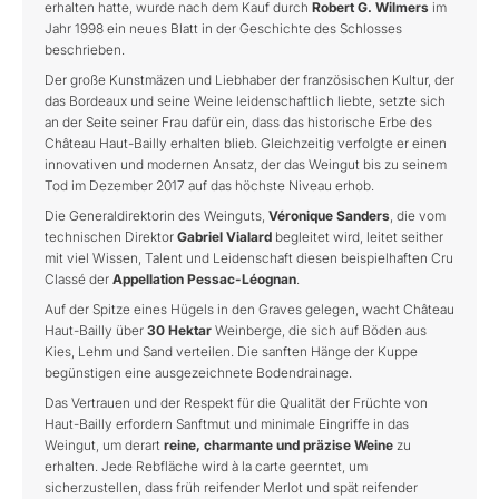
erhalten hatte, wurde nach dem Kauf durch
Robert G. Wilmers
im
Jahr 1998 ein neues Blatt in der Geschichte des Schlosses
beschrieben.
Der große Kunstmäzen und Liebhaber der französischen Kultur, der
das Bordeaux und seine Weine leidenschaftlich liebte, setzte sich
an der Seite seiner Frau dafür ein, dass das historische Erbe des
Château Haut-Bailly erhalten blieb. Gleichzeitig verfolgte er einen
innovativen und modernen Ansatz, der das Weingut bis zu seinem
Tod im Dezember 2017 auf das höchste Niveau erhob.
Die Generaldirektorin des Weinguts,
Véronique Sanders
, die vom
technischen Direktor
Gabriel Vialard
begleitet wird, leitet seither
mit viel Wissen, Talent und Leidenschaft diesen beispielhaften Cru
Classé der
Appellation Pessac-Léognan
.
Auf der Spitze eines Hügels in den Graves gelegen, wacht Château
Haut-Bailly über
30 Hektar
Weinberge, die sich auf Böden aus
Kies, Lehm und Sand verteilen. Die sanften Hänge der Kuppe
begünstigen eine ausgezeichnete Bodendrainage.
Das Vertrauen und der Respekt für die Qualität der Früchte von
Haut-Bailly erfordern Sanftmut und minimale Eingriffe in das
Weingut, um derart
reine, charmante und präzise Weine
zu
erhalten. Jede Rebfläche wird à la carte geerntet, um
sicherzustellen, dass früh reifender Merlot und spät reifender