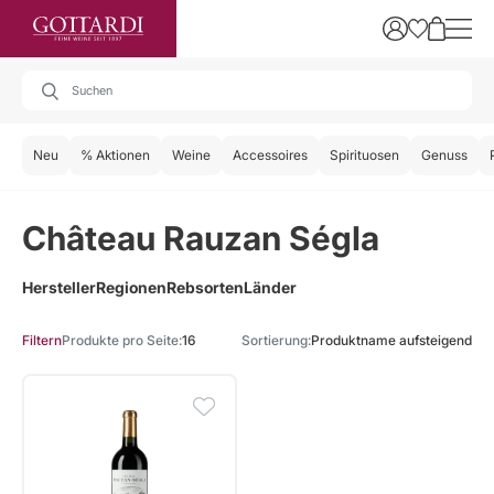
Neu
% Aktionen
Weine
Accessoires
Spirituosen
Genuss
Château Rauzan Ségla
Hersteller
Regionen
Rebsorten
Länder
Produkte pro Seite
16
Sortierung
Produktname aufsteigend
Filtern