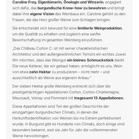
Caroline Frey, Eigentümerin, Önologin und Winzerin
, engagiert
sich dafür, das
burgundische Know-how zu bewahren
und bringt
dabei ihre
eigene Vision
des Weinbaus ein. Caroline gehört zu den
Frauen, die das Herz großer Weine zum Schlagen bringen.
Sie entscheidet sich bewusst für eine
limitierte Weinproduktion
,
um die Qualität zu erhalten und zugleich eine sanfte
Bewirtschaftung im gesamten Weinberg einzuführen.
„Das Château Corton C. ist mit seiner charakteristischen
Architektur und den außergewöhnlichen Terroirs ein echtes Juwel.
Wir möchten, dass das Weingut
ein kleines Schmuckstück
bleibt.
Die neue Kellerei, die wir gebaut haben, ermöglicht es uns, Wein
von etwa
zehn Hektar
zu produzieren – nicht mehr – und
ausschließlich als Weine aus eigenem Anbau.“
Der sieben Hektar große Weinberg erstreckt sich über die
prestigeträchtigen Appellationen Corton, Corton-Charlemagne,
Meursault, Volnay und Pommard mit
insgesamt 13 Appellationen.
Diese Appellationen sind Teil der großen Geschichte der
einzigartigen burgundischen Climats, in denen die
Herkunftsidentifikation von Weinen bis ins Extrem perfektioniert
wurde. In Burgund gibt es Hunderte von Climats, doch einige sind
besonders bekannt, weil sie Jahr für Jahr die vollkommensten
Weine hervorbringen.