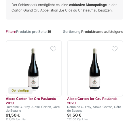
Der Schlosspark ermöglicht es, eine
exklusive Monopollage
in der
Corton Grand Cru Appellation „Le Clos du Château“ zu besitzen.
Produkte pro Seite
16
Sortierung
Produktname aufsteigend
Filtern
Geheimtipp
Aloxe Corton 1er Cru Paulands
Aloxe Corton 1er Cru Paulands
2019
2020
Domaine C. Frey, Aloxe-Corton, Côte
Domaine C. Frey, Aloxe-Corton, Côte
de Beaune
de Beaune
91,50 €
91,50 €
122,00 €
je Liter
122,00 €
je Liter