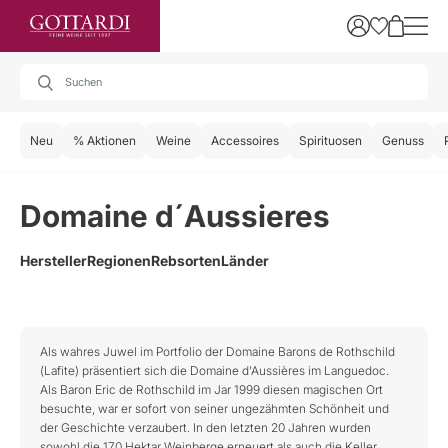
Neu
% Aktionen
Weine
Accessoires
Spirituosen
Genuss
Domaine d´Aussieres
Hersteller
Regionen
Rebsorten
Länder
Als wahres Juwel im Portfolio der Domaine Barons de Rothschild
(Lafite) präsentiert sich die Domaine d'Aussières im Languedoc.
Als Baron Eric de Rothschild im Jar 1999 diesen magischen Ort
besuchte, war er sofort von seiner ungezähmten Schönheit und
der Geschichte verzaubert. In den letzten 20 Jahren wurden
sowohl die 170 Hektar Weinberge erneuert als auch die Keller