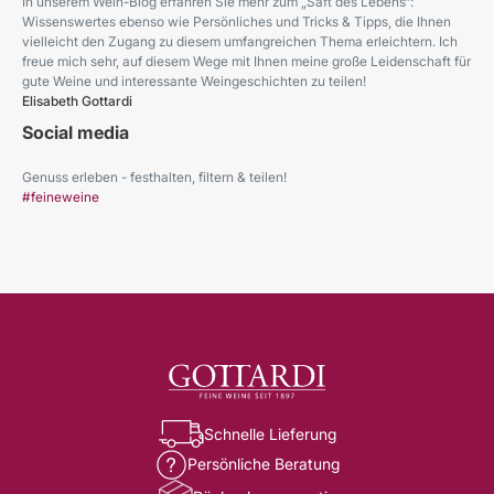
In unserem Wein-Blog erfahren Sie mehr zum „Saft des Lebens“:
Wissenswertes ebenso wie Persönliches und Tricks & Tipps, die Ihnen
vielleicht den Zugang zu diesem umfangreichen Thema erleichtern. Ich
freue mich sehr, auf diesem Wege mit Ihnen meine große Leidenschaft für
gute Weine und interessante Weingeschichten zu teilen!
Elisabeth Gottardi
Social media
Genuss erleben - festhalten, filtern & teilen!
#feineweine
Schnelle Lieferung
Persönliche Beratung