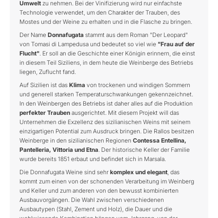
Umwelt
zu nehmen. Bei der Vinifizierung wird nur einfachste
Technologie verwendet, um den Charakter der Trauben, des
Mostes und der Weine zu erhalten und in die Flasche zu bringen.
Der Name
Donnafugata
stammt aus dem Roman "Der Leopard"
von Tomasi di Lampedusa und bedeutet so viel wie
"Frau auf der
Flucht"
. Er soll an die Geschichte einer Königin erinnern, die einst
in diesem Teil Siziliens, in dem heute die Weinberge des Betriebs
liegen, Zuflucht fand.
Auf Sizilien ist das
Klima
von trockenen und windigen Sommern
und generell starken Temperaturschwankungen gekennzeichnet.
In den Weinbergen des Betriebs ist daher alles auf die Produktion
perfekter Trauben
ausgerichtet. Mit diesem Projekt will das
Unternehmen die Exzellenz des sizilianischen Weins mit seinem
einzigartigen Potential zum Ausdruck bringen. Die Rallos besitzen
Weinberge in den sizilianischen Regionen
Contessa Entellina,
Pantelleria, Vittoria und Etna
. Der historische Keller der Familie
wurde bereits 1851 erbaut und befindet sich in Marsala.
Die Donnafugata Weine sind sehr
komplex und elegant
, das
kommt zum einen von der schonenden Verarbeitung im Weinberg
und Keller und zum anderen von den bewusst kombinierten
Ausbauvorgängen. Die Wahl zwischen verschiedenen
Ausbautypen (Stahl, Zement und Holz), die Dauer und die