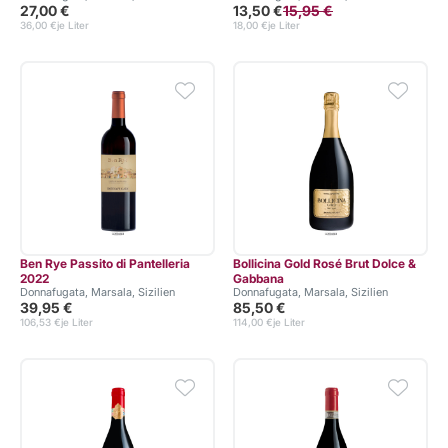
27,00 €
13,50 €
15,95 €
36,00 €
je Liter
18,00 €
je Liter
Ben Rye Passito di Pantelleria
Bollicina Gold Rosé Brut Dolce &
2022
Gabbana
Donnafugata, Marsala, Sizilien
Donnafugata, Marsala, Sizilien
39,95 €
85,50 €
106,53 €
je Liter
114,00 €
je Liter