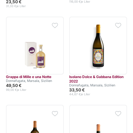
23,50 €
116,00 €
je Liter
31,33 €
je Liter
Grappa di Mille e una Notte
Isolano Dolce & Gabbana Edition
Donnafugata, Marsala, Sizilien
2022
49,50 €
Donnafugata, Marsala, Sizilien
33,50 €
99,00 €
je Liter
44,67 €
je Liter