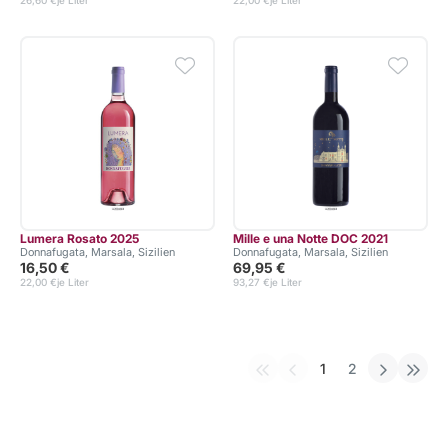
26,60 €
je Liter
22,00 €
je Liter
Lumera Rosato 2025
Mille e una Notte DOC 2021
Donnafugata, Marsala, Sizilien
Donnafugata, Marsala, Sizilien
16,50 €
69,95 €
22,00 €
je Liter
93,27 €
je Liter
1
2