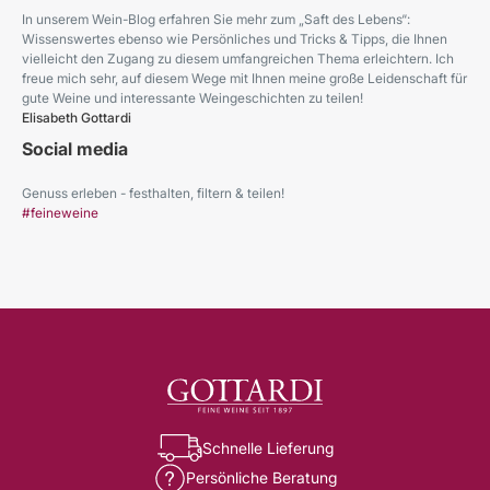
In unserem Wein-Blog erfahren Sie mehr zum „Saft des Lebens“:
Wissenswertes ebenso wie Persönliches und Tricks & Tipps, die Ihnen
vielleicht den Zugang zu diesem umfangreichen Thema erleichtern. Ich
freue mich sehr, auf diesem Wege mit Ihnen meine große Leidenschaft für
gute Weine und interessante Weingeschichten zu teilen!
Elisabeth Gottardi
Social media
Genuss erleben - festhalten, filtern & teilen!
#feineweine
Schnelle Lieferung
Persönliche Beratung