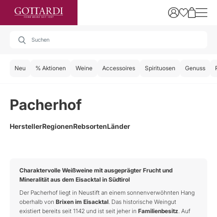
Neu
% Aktionen
Weine
Accessoires
Spirituosen
Genuss
Pacherhof
Hersteller
Regionen
Rebsorten
Länder
Charaktervolle Weißweine mit ausgeprägter Frucht und
Mineralität aus dem Eisacktal in Südtirol
Der Pacherhof liegt in Neustift an einem sonnenverwöhnten Hang
oberhalb von
Brixen im Eisacktal
. Das historische Weingut
existiert bereits seit 1142 und ist seit jeher in
Familienbesitz
. Auf