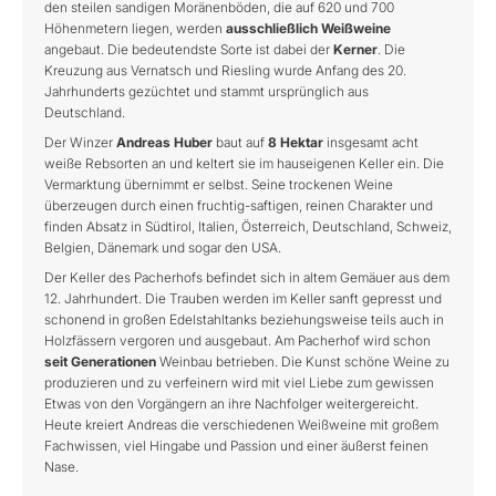
den steilen sandigen Moränenböden, die auf 620 und 700
Höhenmetern liegen, werden
ausschließlich Weißweine
angebaut. Die bedeutendste Sorte ist dabei der
Kerner
. Die
Kreuzung aus Vernatsch und Riesling wurde Anfang des 20.
Jahrhunderts gezüchtet und stammt ursprünglich aus
Deutschland.
Der Winzer
Andreas Huber
baut auf
8 Hektar
insgesamt acht
weiße Rebsorten an und keltert sie im hauseigenen Keller ein. Die
Vermarktung übernimmt er selbst. Seine trockenen Weine
überzeugen durch einen fruchtig-saftigen, reinen Charakter und
finden Absatz in Südtirol, Italien, Österreich, Deutschland, Schweiz,
Belgien, Dänemark und sogar den USA.
Der Keller des Pacherhofs befindet sich in altem Gemäuer aus dem
12. Jahrhundert. Die Trauben werden im Keller sanft gepresst und
schonend in großen Edelstahltanks beziehungsweise teils auch in
Holzfässern vergoren und ausgebaut. Am Pacherhof wird schon
seit Generationen
Weinbau betrieben. Die Kunst schöne Weine zu
produzieren und zu verfeinern wird mit viel Liebe zum gewissen
Etwas von den Vorgängern an ihre Nachfolger weitergereicht.
Heute kreiert Andreas die verschiedenen Weißweine mit großem
Fachwissen, viel Hingabe und Passion und einer äußerst feinen
Nase.