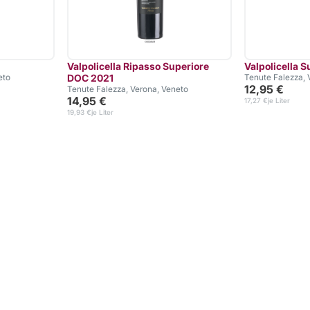
Valpolicella Ripasso Superiore
Valpolicella 
eto
DOC 2021
Tenute Falezza, 
12,95 €
Tenute Falezza, Verona, Veneto
14,95 €
17,27 €
je Liter
19,93 €
je Liter