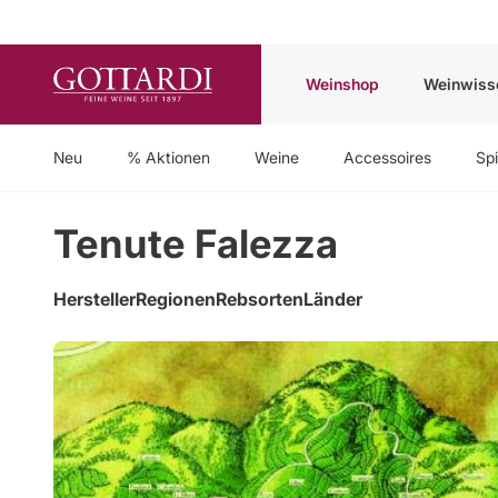
Weinshop
Weinwiss
Neu
% Aktionen
Weine
Accessoires
Spi
Tenute Falezza
Hersteller
Regionen
Rebsorten
Länder