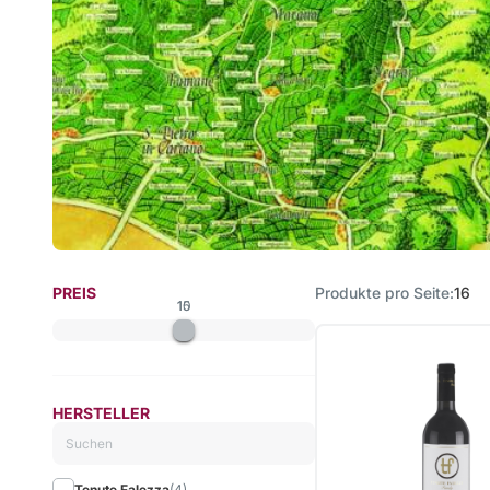
PREIS
Produkte pro Seite
16
10
15
HERSTELLER
Tenute Falezza
(4)