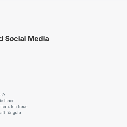
nd Social Media
s“:
ie Ihnen
tern. Ich freue
ft für gute