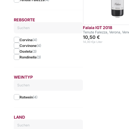
REBSORTE
Falaia IGT 2018
Tenute Falezza, Verona, Ven
10,50 €
Corvina
(4)
14,00 €
je Liter
Corvinone
(4)
Oseleta
(3)
Rondinella
(3)
WEINTYP
Rotwein
(4)
LAND