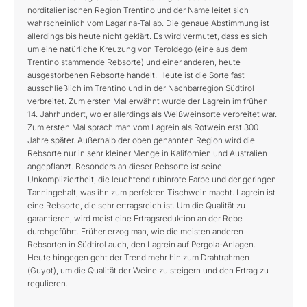
norditalienischen Region Trentino und der Name leitet sich
wahrscheinlich vom Lagarina-Tal ab. Die genaue Abstimmung ist
allerdings bis heute nicht geklärt. Es wird vermutet, dass es sich
um eine natürliche Kreuzung von Teroldego (eine aus dem
Trentino stammende Rebsorte) und einer anderen, heute
ausgestorbenen Rebsorte handelt. Heute ist die Sorte fast
ausschließlich im Trentino und in der Nachbarregion Südtirol
verbreitet. Zum ersten Mal erwähnt wurde der Lagrein im frühen
14. Jahrhundert, wo er allerdings als Weißweinsorte verbreitet war.
Zum ersten Mal sprach man vom Lagrein als Rotwein erst 300
Jahre später. Außerhalb der oben genannten Region wird die
Rebsorte nur in sehr kleiner Menge in Kalifornien und Australien
angepflanzt. Besonders an dieser Rebsorte ist seine
Unkompliziertheit, die leuchtend rubinrote Farbe und der geringen
Tanningehalt, was ihn zum perfekten Tischwein macht. Lagrein ist
eine Rebsorte, die sehr ertragsreich ist. Um die Qualität zu
garantieren, wird meist eine Ertragsreduktion an der Rebe
durchgeführt. Früher erzog man, wie die meisten anderen
Rebsorten in Südtirol auch, den Lagrein auf Pergola-Anlagen.
Heute hingegen geht der Trend mehr hin zum Drahtrahmen
(Guyot), um die Qualität der Weine zu steigern und den Ertrag zu
regulieren.