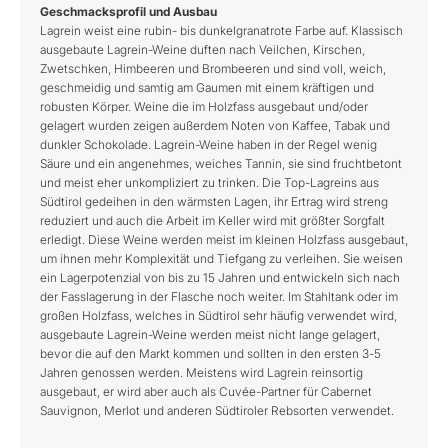
Geschmacksprofil und Ausbau
Lagrein weist eine rubin- bis dunkelgranatrote Farbe auf. Klassisch
ausgebaute Lagrein-Weine duften nach Veilchen, Kirschen,
Zwetschken, Himbeeren und Brombeeren und sind voll, weich,
geschmeidig und samtig am Gaumen mit einem kräftigen und
robusten Körper. Weine die im Holzfass ausgebaut und/oder
gelagert wurden zeigen außerdem Noten von Kaffee, Tabak und
dunkler Schokolade. Lagrein-Weine haben in der Regel wenig
Säure und ein angenehmes, weiches Tannin, sie sind fruchtbetont
und meist eher unkompliziert zu trinken. Die Top-Lagreins aus
Südtirol gedeihen in den wärmsten Lagen, ihr Ertrag wird streng
reduziert und auch die Arbeit im Keller wird mit größter Sorgfalt
erledigt. Diese Weine werden meist im kleinen Holzfass ausgebaut,
um ihnen mehr Komplexität und Tiefgang zu verleihen. Sie weisen
ein Lagerpotenzial von bis zu 15 Jahren und entwickeln sich nach
der Fasslagerung in der Flasche noch weiter. Im Stahltank oder im
großen Holzfass, welches in Südtirol sehr häufig verwendet wird,
ausgebaute Lagrein-Weine werden meist nicht lange gelagert,
bevor die auf den Markt kommen und sollten in den ersten 3-5
Jahren genossen werden. Meistens wird Lagrein reinsortig
ausgebaut, er wird aber auch als Cuvée-Partner für Cabernet
Sauvignon, Merlot und anderen Südtiroler Rebsorten verwendet.