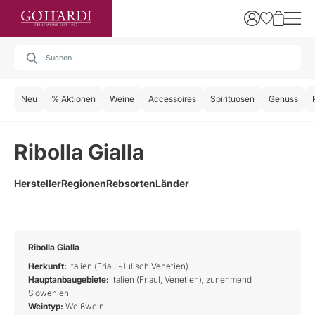
Neu
% Aktionen
Weine
Accessoires
Spirituosen
Genuss
Ribolla Gialla
Hersteller
Regionen
Rebsorten
Länder
Ribolla Gialla
Herkunft:
Italien (Friaul-Julisch Venetien)
Hauptanbaugebiete:
Italien (Friaul, Venetien), zunehmend
Slowenien
Weintyp:
Weißwein