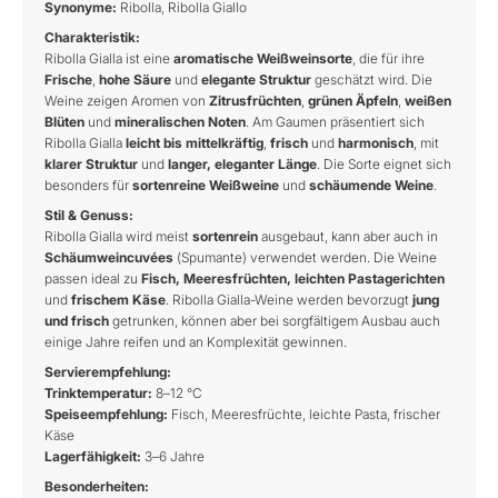
Synonyme:
Ribolla, Ribolla Giallo
Charakteristik:
Ribolla Gialla ist eine
aromatische Weißweinsorte
, die für ihre
Frische
,
hohe Säure
und
elegante Struktur
geschätzt wird. Die
Weine zeigen Aromen von
Zitrusfrüchten
,
grünen Äpfeln
,
weißen
Blüten
und
mineralischen Noten
. Am Gaumen präsentiert sich
Ribolla Gialla
leicht bis mittelkräftig
,
frisch
und
harmonisch
, mit
klarer Struktur
und
langer, eleganter Länge
. Die Sorte eignet sich
besonders für
sortenreine Weißweine
und
schäumende Weine
.
Stil & Genuss:
Ribolla Gialla wird meist
sortenrein
ausgebaut, kann aber auch in
Schäumweincuvées
(Spumante) verwendet werden. Die Weine
passen ideal zu
Fisch, Meeresfrüchten, leichten Pastagerichten
und
frischem Käse
. Ribolla Gialla-Weine werden bevorzugt
jung
und frisch
getrunken, können aber bei sorgfältigem Ausbau auch
einige Jahre reifen und an Komplexität gewinnen.
Servierempfehlung:
Trinktemperatur:
8–12 °C
Speiseempfehlung:
Fisch, Meeresfrüchte, leichte Pasta, frischer
Käse
Lagerfähigkeit:
3–6 Jahre
Besonderheiten: