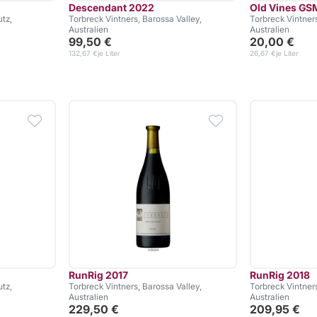
Descendant 2022
Old Vines GS
tz,
Torbreck Vintners, Barossa Valley,
Torbreck Vintners
Australien
Australien
99,50 €
20,00 €
132,67 €
je Liter
26,67 €
je Liter
RunRig 2017
RunRig 2018
tz,
Torbreck Vintners, Barossa Valley,
Torbreck Vintners
Australien
Australien
229,50 €
209,95 €