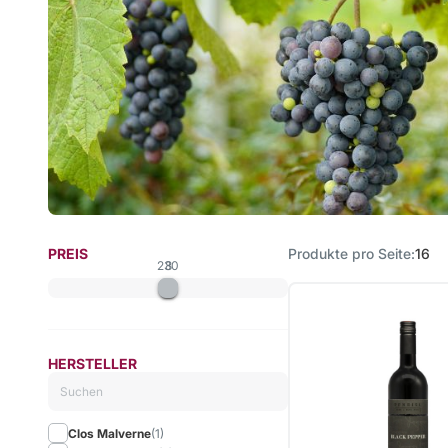
PREIS
Produkte pro Seite
16
230
8
HERSTELLER
Clos Malverne
(1)