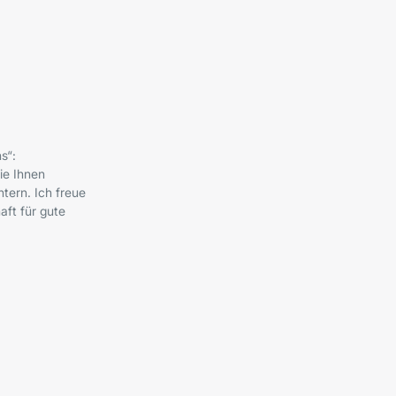
s“:
ie Ihnen
tern. Ich freue
ft für gute