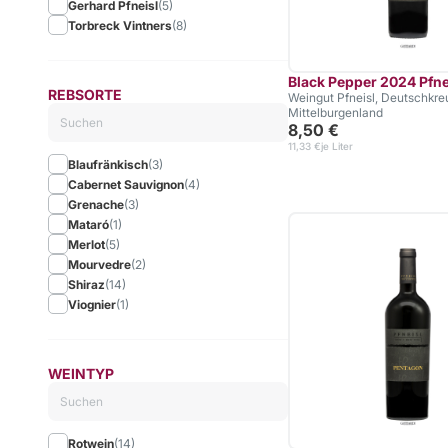
Gerhard Pfneisl
(5)
Torbreck Vintners
(8)
Black Pepper 2024 Pfne
REBSORTE
Weingut Pfneisl, Deutschkreu
Mittelburgenland
8,50 €
11,33 €
je Liter
Blaufränkisch
(3)
Cabernet Sauvignon
(4)
Grenache
(3)
Mataró
(1)
Merlot
(5)
Mourvedre
(2)
Shiraz
(14)
Viognier
(1)
WEINTYP
Rotwein
(14)