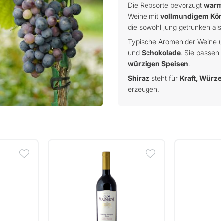
Die Rebsorte bevorzugt
warm
Weine mit
vollmundigem Kö
die sowohl jung getrunken al
Typische Aromen der Weine
und
Schokolade
. Sie passe
würzigen Speisen
.
Shiraz
steht für
Kraft, Würz
erzeugen.