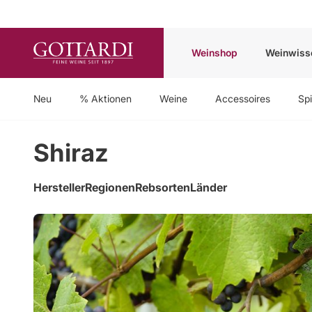
Weinshop
Weinwiss
Neu
% Aktionen
Weine
Accessoires
Spi
Shiraz
Hersteller
Regionen
Rebsorten
Länder