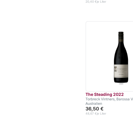
20,40 €
je Liter
The Steading 2022
Torbreck Vintners, Barossa V
Australien
36,50 €
48,67 €
je Liter