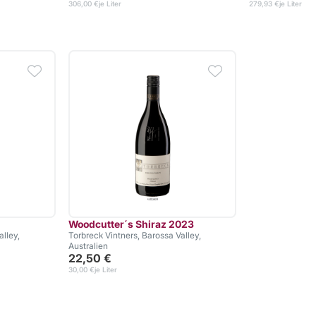
306,00 €
je Liter
279,93 €
je Liter
Woodcutter´s Shiraz 2023
alley,
Torbreck Vintners, Barossa Valley,
Australien
22,50 €
30,00 €
je Liter