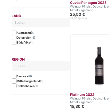
Cuvée Pentagon 2023
Weingut Pfneisl, Deutschkreu
Mittelburgenland
25,50 €
LAND
34,00 €
je Liter
Australien
(8)
Österreich
(5)
Südafrika
(1)
REGION
Barossa
(8)
Mittelburgenland
(5)
Stellenbosch
(1)
Platinum 2022
Weingut Pfneisl, Deutschkreu
Mittelburgenland
15,30 €