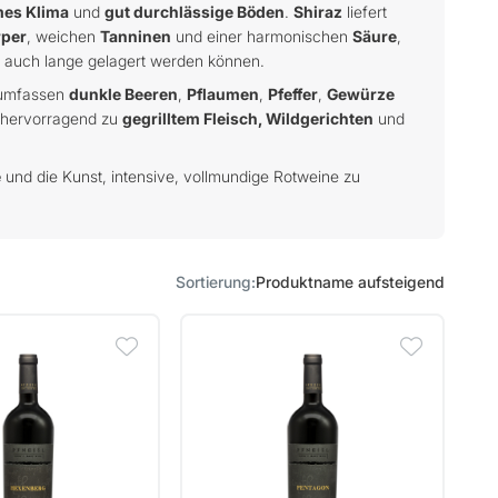
es Klima
und
gut durchlässige Böden
.
Shiraz
liefert
rper
, weichen
Tanninen
und einer harmonischen
Säure
,
s auch lange gelagert werden können.
 umfassen
dunkle Beeren
,
Pflaumen
,
Pfeffer
,
Gewürze
n hervorragend zu
gegrilltem Fleisch, Wildgerichten
und
e
und die Kunst, intensive, vollmundige Rotweine zu
Sortierung
Produktname aufsteigend