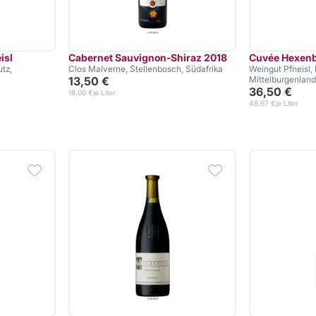
isl
Cabernet Sauvignon-Shiraz 2018
Cuvée Hexen
tz,
Clos Malverne, Stellenbosch, Südafrika
Weingut Pfneisl,
13,50 €
Mittelburgenland
36,50 €
18,00 €
je Liter
48,67 €
je Liter