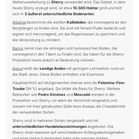
Weiterverarbeitung zu
Sherry
verwendet wird. Das Gebiet, in dem
heute Sherry erzeugt wird, ist etwa
10.500 Hektar
groß und teilt
sich in
3 äußerst unterschiedliche Bodenarten
:
Albariza
bezeichnet die weißen
Kalkböden
, die vorwiegend an den
Berghängen zu finden sind. Sie sind mit feinem Puder bedeckt und
eignen sich hervorragend, um das Regenwasser zu speichern und
die Verdunstung zu mindern.
Barros
nennt man die lehmigen und humusreichen Böden, die
vorwiegend in den Tälern zu finden sind. Sie haben für die Sherry-
Produktion heute jedoch an Bedeutung verloren.
Arena
heißt der
sandige Boden
mit geringem Lehmanteil, rund um
die Stadt Jerez. Diese Böden enthalten viel Eisenoxid.
Hauptsächlich auf letztgenannten Arenas wird die
Palomino-Fino-
Traube
(94 %) angebaut. Sie bildet die Basis für Sherry. Weitere
Rebsorten wie
Pedro Ximénez
und
Moscatel
werden in der
Produktion von Sherry vor allem als Verschnitt eingesetzt und
steuern mit ihrer gehaltvollen Süße beim Ausbau die Charakteristik
der verwendeten Sorten.
Sherry wird in mehreren Sorten hergestellt und mit
unterschiedlichen Handelsbezeichnungen
angeboten. Die
Sherry-Arten basieren auf verschiedenen Anfangsalkoholgehalten
und einer dadurch bedingten mehr oder weniger starken