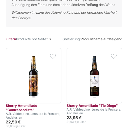
Ausprägung des Flors und damit der oxidativen Reifung des Weins.
Willkommen im Land des Palomino Fino und der herrlichen Machart
des Sherrys!
Produkte pro Seite
16
Sortierung
Produktname aufsteigend
Filtern
Sherry Amontillado
Sherry Amontillado "Tio Diego"
A.R. Valdespino, Jerez de la Frontera,
"Contrabandista"
Andalusien
A.R. Valdespino, Jerez de la Frontera,
23,95 €
Andalusien
22,50 €
31,93 €
je Liter
30,00 €
je Liter