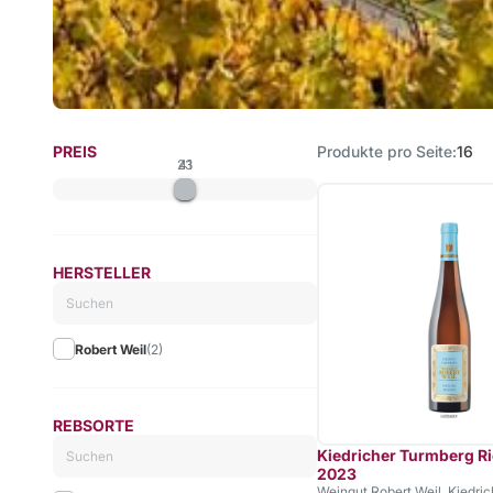
PREIS
Produkte pro Seite
16
23
41
HERSTELLER
Robert Weil
(2)
REBSORTE
Kiedricher Turmberg Ri
2023
Weingut Robert Weil, Kiedri