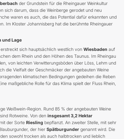
Eberbach
der Grundstein für die Rheingauer Weinkultur
n sich darum, dass die Weinberge gerodet und neu
che waren es auch, die das Potential dafür erkannten und
ten. Im Kloster Johannisberg hat die berühmte Rheingauer
n und Lage
rstreckt sich hauptsächlich westlich von
Wiesbaden
auf
ischen dem Rhein und den Höhen des Taunus. Im Rheingau
öden, von leichten Verwitterungsböden über Löss, Lehm und
ch die Vielfalt der Geschmäcker der angebauten Weine
rvorragenden klimatischen Bedingungen gedeihen die Reben
ne maßgebliche Rolle für das Klima spielt der Fluss Rhein,
utige Weißwein-Region. Rund 85 % der angebauten Weine
% sind Rotweine. Von den
insgesamt 3,2 Hektar
mit der Sorte
Riesling
bepflanzt. An zweiter Stelle, mit sehr
lauburgunder, der hier
Spätburgunder
genannt wird. Die
en sowohl trocken als auch halbtrocken und lieblich