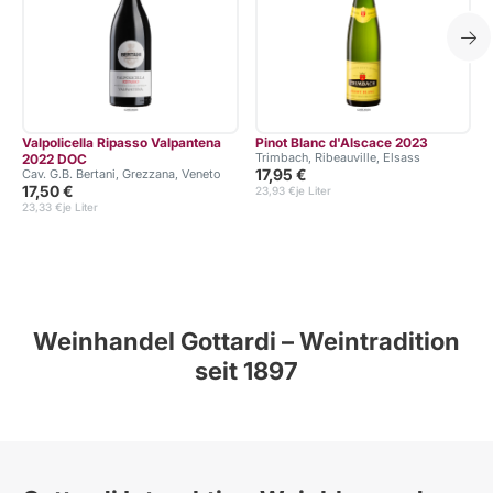
Valpolicella Ripasso Valpantena
Pinot Blanc d'Alscace 2023
Trimbach, Ribeauville, Elsass
2022 DOC
17,95 €
Cav. G.B. Bertani, Grezzana, Veneto
17,50 €
23,93 €
je Liter
23,33 €
je Liter
Weinhandel Gottardi – Weintradition
seit 1897