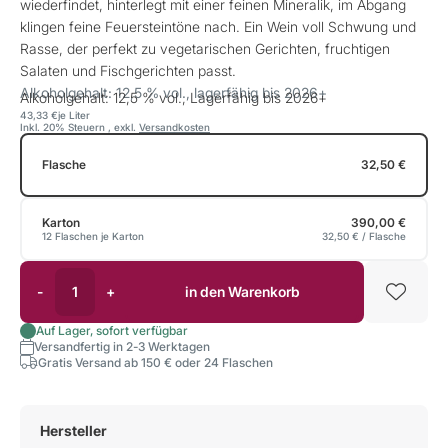
wiederfindet, hinterlegt mit einer feinen Mineralik, im Abgang
klingen feine Feuersteintöne nach. Ein Wein voll Schwung und
Rasse, der perfekt zu vegetarischen Gerichten, fruchtigen
Salaten und Fischgerichten passt.
Alkoholgehalt: 12,5 % vol., lagerfähig bis 2026+
Alkoholgehalt: 12,5 % vol., Lagerfähig bis 2026+
43,33 €
je Liter
Inkl. 20% Steuern
,
exkl.
Versandkosten
Flasche
32,50 €
Karton
390,00 €
12 Flaschen je Karton
32,50 €
/ Flasche
-
+
in den Warenkorb
Auf Lager, sofort verfügbar
Versandfertig in 2-3 Werktagen
Gratis Versand ab 150 € oder 24 Flaschen
Hersteller