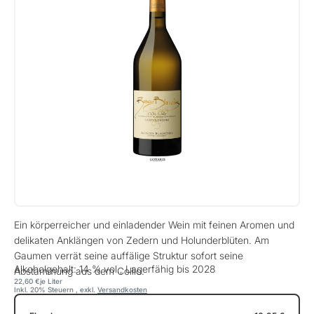
Ein körperreicher und einladender Wein mit feinen Aromen und
delikaten Anklängen von Zedern und Holunderblüten. Am
Gaumen verrät seine auffälige Struktur sofort seine
Alkoholgehalt: 14 % vol., Lagerfähig bis 2028
Abstammung aus dem Collio.
22,60 €
je Liter
Inkl. 20% Steuern
,
exkl.
Versandkosten