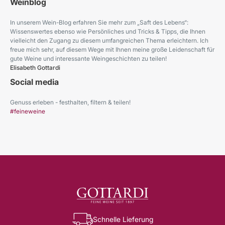
Weinblog
In unserem Wein-Blog erfahren Sie mehr zum „Saft des Lebens“:
Wissenswertes ebenso wie Persönliches und Tricks & Tipps, die Ihnen
vielleicht den Zugang zu diesem umfangreichen Thema erleichtern. Ich
freue mich sehr, auf diesem Wege mit Ihnen meine große Leidenschaft für
gute Weine und interessante Weingeschichten zu teilen!
Elisabeth Gottardi
Social media
Genuss erleben - festhalten, filtern & teilen!
#feineweine
Schnelle Lieferung