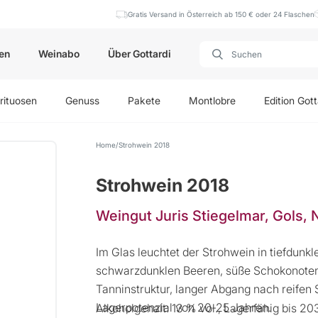
Gratis Versand in Österreich ab 150 € oder 24 Flaschen
en
Weinabo
Über Gottardi
rituosen
Genuss
Pakete
Montlobre
Edition Gott
Home
Strohwein 2018
Strohwein 2018
Weingut Juris Stiegelmar, Gols,
Im Glas leuchtet der Strohwein in tiefdunk
schwarzdunklen Beeren, süße Schokonote
Tanninstruktur, langer Abgang nach reifen
Lagerpotenzial von 20-25 Jahren.
Alkoholgehalt: 13 % vol., Lagerfähig bis 2