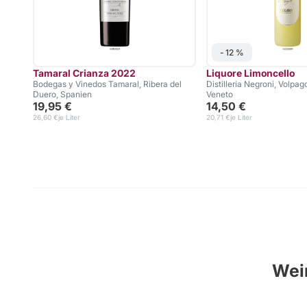
- 12 %
Tamaral Crianza 2022
Liquore Limoncello
Bodegas y Vinedos Tamaral, Ribera del
Distilleria Negroni, Volpag
Duero, Spanien
Veneto
19,95 €
14,50 €
26,60 €
je Liter
20,71 €
je Liter
Wein