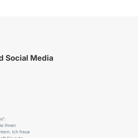
nd Social Media
s“:
ie Ihnen
tern. Ich freue