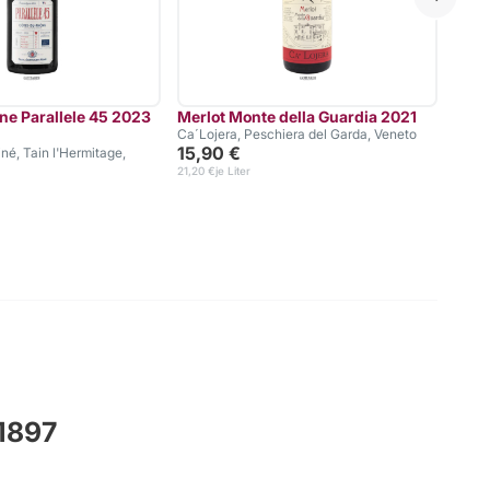
ne Parallele 45 2023
Merlot Monte della Guardia 2021
Cabe
Ca´Lojera, Peschiera del Garda, Veneto
Clos 
15,90 €
13,
né, Tain l'Hermitage,
21,20 €
je Liter
18,00 
 1897