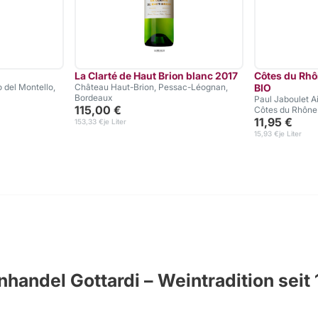
La Clarté de Haut Brion blanc 2017
Côtes du Rhô
o del Montello,
Château Haut-Brion, Pessac-Léognan,
BIO
Bordeaux
Paul Jaboulet Ai
115,00 €
Côtes du Rhône
11,95 €
153,33 €
je Liter
15,93 €
je Liter
handel Gottardi – Weintradition seit