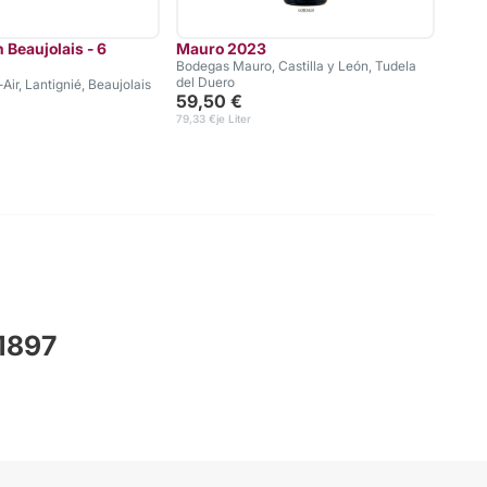
 Beaujolais - 6
Mauro 2023
Pote
Bodegas Mauro, Castilla y León, Tudela
Weing
del Duero
35,
ir, Lantignié, Beaujolais
59,50 €
47,33 
79,33 €
je Liter
 1897