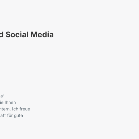
nd Social Media
s“:
ie Ihnen
tern. Ich freue
ft für gute