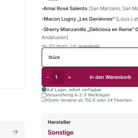
-Amai Rosé Salento
[San Marzano, San Ma
-Macon Lugny „Les Genièvres“
[Louis La
-Sherry Manzanilla „Deliciosa en Rama“ 
Andalusien]
Inkl. 20% Steuern
,
exkl.
Versandkosten
Stück
-
+
in den Warenkorb
Auf Lager, sofort verfügbar
Versandfertig in 2-3 Werktagen
Gratis Versand ab 150 € oder 24 Flaschen
Hersteller
Sonstige