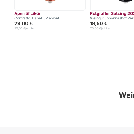
Aperitif Likör
Rotgipfler Satzing 20
Contratto, Canelli, Piemont
Weingut Johanneshof Rein
29,00 €
19,50 €
29,00 €
je Liter
26,00 €
je Liter
Wein