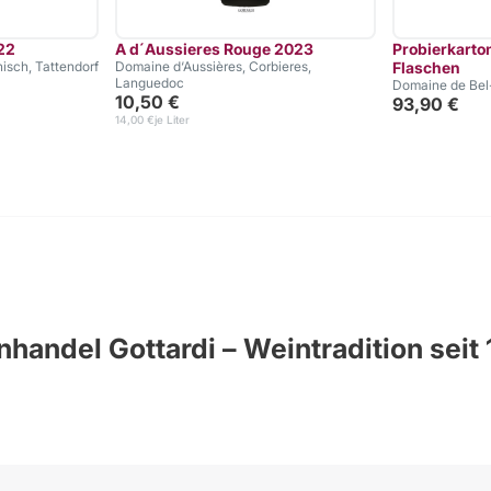
22
A d´Aussieres Rouge 2023
Probierkarton
isch, Tattendorf
Domaine d‘Aussières, Corbieres,
Flaschen
Languedoc
Domaine de Bel-A
10,50 €
93,90 €
14,00 €
je Liter
handel Gottardi – Weintradition seit