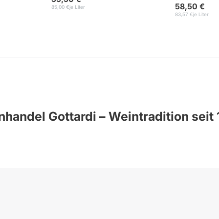
58,50 €
85,00 €
je Liter
83,57 €
je Liter
handel Gottardi – Weintradition seit