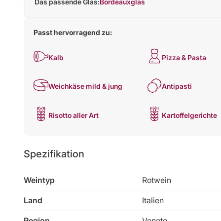
Das passende Glas:
Bordeauxglas
Passt hervorragend zu:
Kalb
Pizza & Pasta
Weichkäse mild & jung
Antipasti
Risotto aller Art
Kartoffelgerichte
Spezifikation
Weintyp
Rotwein
Land
Italien
Region
Veneto