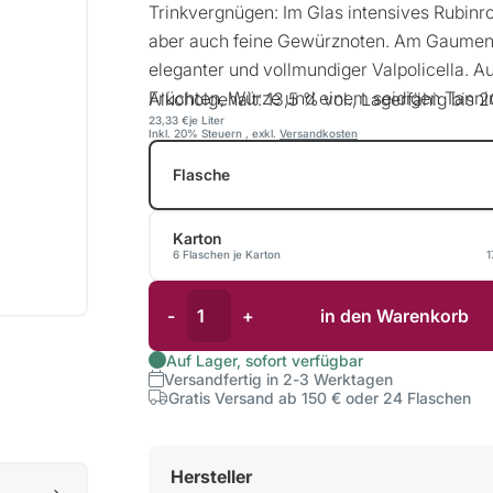
Trinkvergnügen: Im Glas intensives Rubinrot
aber auch feine Gewürznoten. Am Gaumen p
eleganter und vollmundiger Valpolicella. A
Früchten, Würze und einem seidigen Tanni
Alkoholgehalt: 13,5 % vol., Lagerfähig bis 
23,33 €
je Liter
Inkl. 20% Steuern
,
exkl.
Versandkosten
Flasche
Karton
6 Flaschen je Karton
1
-
+
in den Warenkorb
Auf Lager, sofort verfügbar
Versandfertig in 2-3 Werktagen
Gratis Versand ab 150 € oder 24 Flaschen
Hersteller