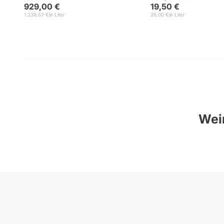
929,00 €
19,50 €
1.238,67 €
je Liter
26,00 €
je Liter
Wein