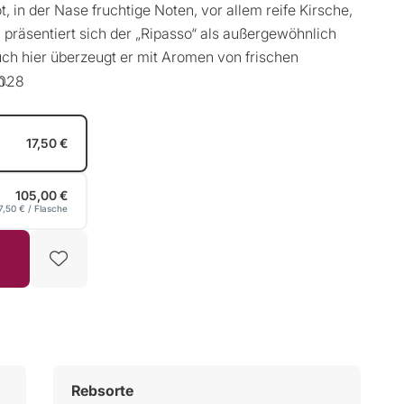
, in der Nase fruchtige Noten, vor allem reife Kirsche,
räsentiert sich der „Ripasso“ als außergewöhnlich
uch hier überzeugt er mit Aromen von frischen
n.
2028
17,50 €
105,00 €
7,50 €
/ Flasche
Rebsorte