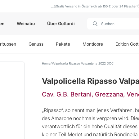
Gratis Versand in Österreich ab 150 € oder 24 Flaschen
en
Weinabo
Über Gottardi
rituosen
Genuss
Pakete
Montlobre
Edition Gott
Home
Valpolicella Ripasso Valpantena 2022 DOC
Valpolicella Ripasso Val
Cav. G.B. Bertani, Grezzana, Ven
„Ripasso“, so nennt man jenes Verfahren, b
des Amarone nochmals vergoren wird. Dies
verantwortlich für die hohe Qualität dies
kleiner Teil Merlot und natürlich Rondinell