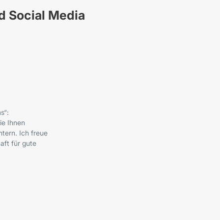
nd Social Media
s“:
ie Ihnen
tern. Ich freue
ft für gute