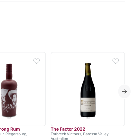
trong Rum
The Factor 2022
Fifty
ur, Riegersburg,
Torbreck Vintners, Barossa Valley,
Weing
Australien
Niede