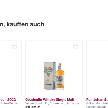
en, kauften auch
euil 2022
Goudoulin Whisky Single Malt
Ron Johan S
 Entre-Deux-
Veuve Goudoulin, Courrensan, Armagnac
Gölles Manufakt
59,50 €
Südsteiermark