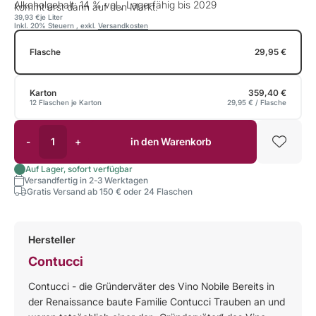
Alkoholgehalt: 14 % vol., Lagerfähig bis 2029
kommt erst dann auf den Markt.
39,93 €
je Liter
Inkl. 20% Steuern
,
exkl.
Versandkosten
Flasche
29,95 €
Karton
359,40 €
12 Flaschen je Karton
29,95 €
/ Flasche
-
+
in den Warenkorb
Auf Lager, sofort verfügbar
Versandfertig in 2-3 Werktagen
Gratis Versand ab 150 € oder 24 Flaschen
Hersteller
Contucci
Contucci - die Gründerväter des Vino Nobile Bereits in
der Renaissance baute Familie Contucci Trauben an und