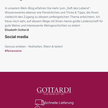
In unserem Wein-Blog erfahren Sie mehr zum „Saft des Lebens“:
Wissenswertes ebenso wie Persönliches und Tricks & Tipps, die Ihnen
vielleicht den Zugang zu diesem umfangreichen Thema erleichtern. Ich
freue mich sehr, auf diesem Wege mit Ihnen meine große Leidenschaft für
gute Weine und interessante Weingeschichten zu teilen!
Elisabeth Gottardi
Social media
Genuss erleben - festhalten, filtern & teilen!
#feineweine
Schnelle Lieferung