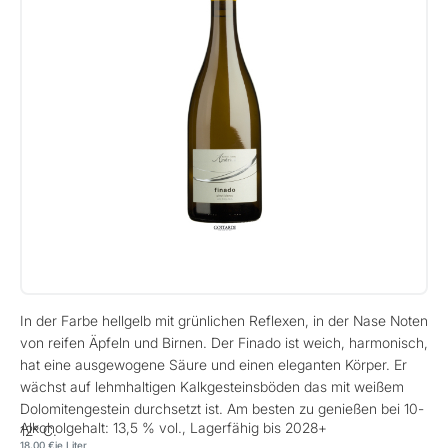
In der Farbe hellgelb mit grünlichen Reflexen, in der Nase Noten
von reifen Äpfeln und Birnen. Der Finado ist weich, harmonisch,
hat eine ausgewogene Säure und einen eleganten Körper. Er
wächst auf lehmhaltigen Kalkgesteinsböden das mit weißem
Dolomitengestein durchsetzt ist. Am besten zu genießen bei 10-
Alkoholgehalt: 13,5 % vol., Lagerfähig bis 2028+
12° C.
18,00 €
je Liter