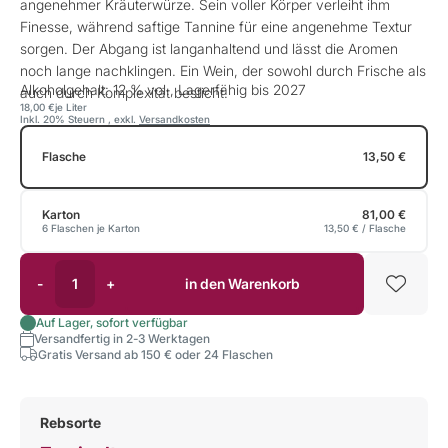
angenehmer Kräuterwürze. Sein voller Körper verleiht ihm
Finesse, während saftige Tannine für eine angenehme Textur
sorgen. Der Abgang ist langanhaltend und lässt die Aromen
noch lange nachklingen. Ein Wein, der sowohl durch Frische als
Alkoholgehalt: 12 % vol., Lagerfähig bis 2027
auch durch Komplexität besticht.
18,00 €
je Liter
Inkl. 20% Steuern
,
exkl.
Versandkosten
Flasche
13,50 €
Karton
81,00 €
6 Flaschen je Karton
13,50 €
/ Flasche
-
+
in den Warenkorb
Auf Lager, sofort verfügbar
Versandfertig in 2-3 Werktagen
Gratis Versand ab 150 € oder 24 Flaschen
Rebsorte