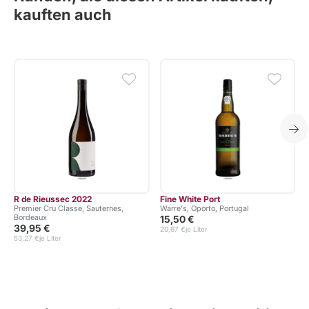
kauften auch
R de Rieussec 2022
Fine White Port
Premier Cru Classe, Sauternes,
Warre's, Oporto, Portugal
V
Bordeaux
15,50 €
39,95 €
20,67 €
je Liter
53,27 €
je Liter