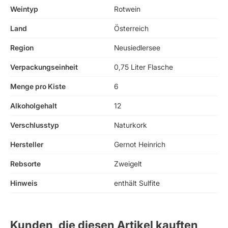
Weintyp
Rotwein
Land
Österreich
Region
Neusiedlersee
Verpackungseinheit
0,75 Liter Flasche
Menge pro Kiste
6
Alkoholgehalt
12
Verschlusstyp
Naturkork
Hersteller
Gernot Heinrich
Rebsorte
Zweigelt
Hinweis
enthält Sulfite
Kunden, die diesen Artikel kauften,