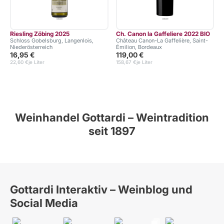
Riesling Zöbing 2025
Ch. Canon la Gaffeliere 2022 BIO
Schloss Gobelsburg, Langenlois,
Château Canon-La Gaffelière, Saint-
Niederösterreich
Émilion, Bordeaux
16,95 €
119,00 €
22,60 €
je Liter
158,67 €
je Liter
1
Weinhandel Gottardi – Weintradition
seit 1897
Gottardi Interaktiv – Weinblog und
Social Media