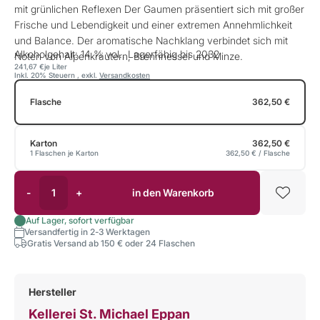
mit grünlichen Reflexen Der Gaumen präsentiert sich mit großer
Frische und Lebendigkeit und einer extremen Annehmlichkeit
und Balance. Der aromatische Nachklang verbindet sich mit
Alkoholgehalt: 14 % vol., Lagerfähig bis 2032
Noten von Alpenkräutern, Brennnessel und Minze.
241,67 €
je Liter
Inkl. 20% Steuern
,
exkl.
Versandkosten
Flasche
362,50 €
Karton
362,50 €
1 Flaschen je Karton
362,50 €
/ Flasche
-
+
in den Warenkorb
Auf Lager, sofort verfügbar
Versandfertig in 2-3 Werktagen
Gratis Versand ab 150 € oder 24 Flaschen
Hersteller
Kellerei St. Michael Eppan