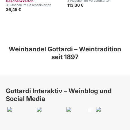
3 Flaschen im Versandkarton
Geschenkkarton
113,30 €
3 Flaschen im Geschenkkarton
36,45 €
3
Weinhandel Gottardi – Weintradition
seit 1897
Gottardi Interaktiv – Weinblog und
Social Media