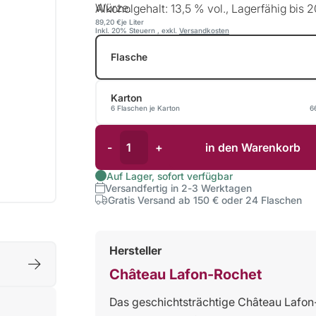
Würze.
Alkoholgehalt: 13,5 % vol., Lagerfähig bis 
89,20 €
je Liter
Inkl. 20% Steuern
,
exkl.
Versandkosten
Flasche
Karton
6 Flaschen je Karton
6
-
+
in den Warenkorb
Auf Lager, sofort verfügbar
Versandfertig in 2-3 Werktagen
Gratis Versand ab 150 € oder 24 Flaschen
Hersteller
Château Lafon-Rochet
Das geschichtsträchtige Château Lafon