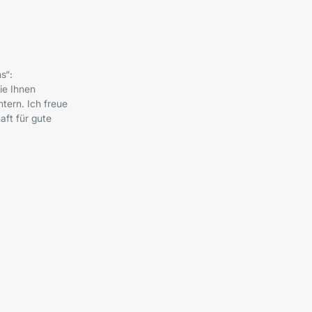
s“:
ie Ihnen
tern. Ich freue
ft für gute