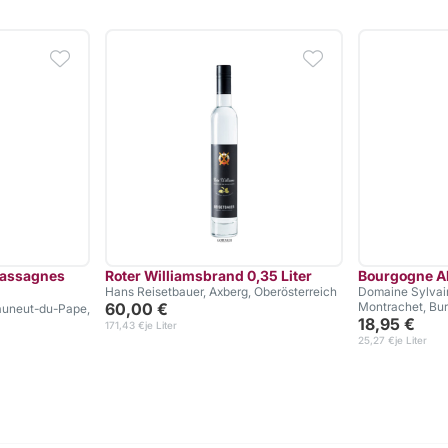
Cassagnes
Roter Williamsbrand 0,35 Liter
Bourgogne Al
Hans Reisetbauer, Axberg, Oberösterreich
Domaine Sylvain
60,00 €
Montrachet, Bu
auneut-du-Pape,
18,95 €
171,43 €
je Liter
25,27 €
je Liter