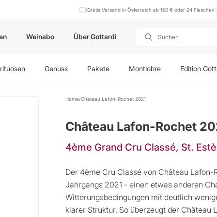
Gratis Versand in Österreich ab 150 € oder 24 Flaschen
en
Weinabo
Über Gottardi
rituosen
Genuss
Pakete
Montlobre
Edition Gott
Home
Château Lafon-Rochet 2021
Château Lafon-Rochet 20
4ème Grand Cru Classé, St. Est
Der 4ème Cru Classé von Château Lafon-Ro
Jahrgangs 2021 - einen etwas anderen Char
Witterungsbedingungen mit deutlich wenige
klarer Struktur. So überzeugt der Château