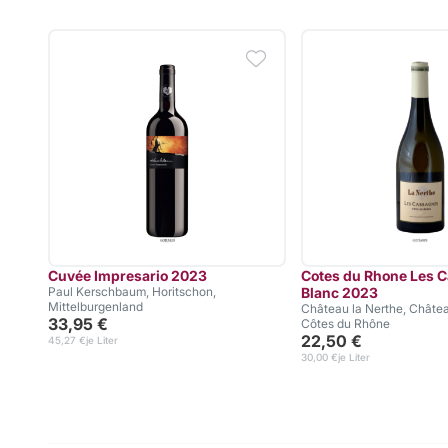
Cuvée Impresario 2023
Cotes du Rhone Les 
Paul Kerschbaum, Horitschon,
Blanc 2023
Mittelburgenland
Château la Nerthe, Châte
33,95 €
Côtes du Rhône
22,50 €
45,27 €
je Liter
30,00 €
je Liter