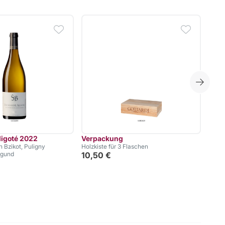
igoté 2022
Verpackung
Vino
 Bzikot, Puligny
Holzkiste für 3 Flaschen
DOCG
rgund
10,50 €
Contu
29,
39,93 