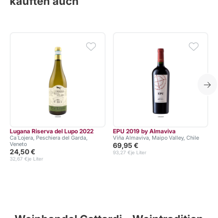
kauften auch
Lugana Riserva del Lupo 2022
EPU 2019 by Almaviva
Ca´Lojera, Peschiera del Garda,
Viña Almaviva, Maipo Valley, Chile
Veneto
69,95 €
24,50 €
93,27 €
je Liter
32,67 €
je Liter