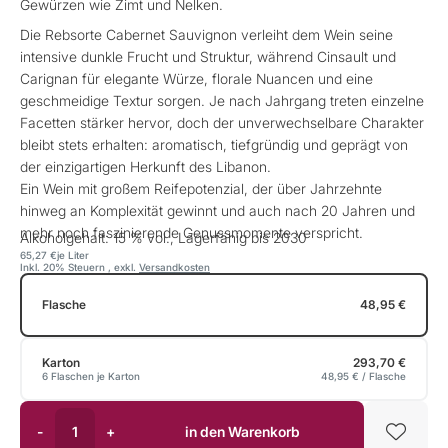
Gewürzen wie Zimt und Nelken.
Die Rebsorte Cabernet Sauvignon verleiht dem Wein seine
intensive dunkle Frucht und Struktur, während Cinsault und
Carignan für elegante Würze, florale Nuancen und eine
geschmeidige Textur sorgen. Je nach Jahrgang treten einzelne
Facetten stärker hervor, doch der unverwechselbare Charakter
bleibt stets erhalten: aromatisch, tiefgründig und geprägt von
der einzigartigen Herkunft des Libanon.
Ein Wein mit großem Reifepotenzial, der über Jahrzehnte
hinweg an Komplexität gewinnt und auch nach 20 Jahren und
mehr noch faszinierende Genussmomente verspricht.
Alkoholgehalt: 15 % vol., Lagerfähig bis 2030
65,27 €
je Liter
Inkl. 20% Steuern
,
exkl.
Versandkosten
Flasche
48,95 €
Karton
293,70 €
6 Flaschen je Karton
48,95 €
/ Flasche
-
+
in den Warenkorb