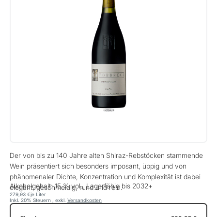
Der von bis zu 140 Jahre alten Shiraz-Rebstöcken stammende
Wein präsentiert sich besonders imposant, üppig und von
phänomenaler Dichte, Konzentration und Komplexität ist dabei
Alkoholgehalt: 15 % vol., Lagerfähig bis 2032+
elegant, geschmeidig, rund und rein.
279,93 €
je Liter
Inkl. 20% Steuern
,
exkl.
Versandkosten