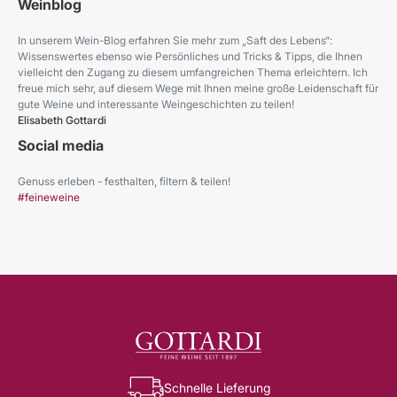
Weinblog
In unserem Wein-Blog erfahren Sie mehr zum „Saft des Lebens“:
Wissenswertes ebenso wie Persönliches und Tricks & Tipps, die Ihnen
vielleicht den Zugang zu diesem umfangreichen Thema erleichtern. Ich
freue mich sehr, auf diesem Wege mit Ihnen meine große Leidenschaft für
gute Weine und interessante Weingeschichten zu teilen!
Elisabeth Gottardi
Social media
Genuss erleben - festhalten, filtern & teilen!
#feineweine
Schnelle Lieferung