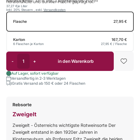
Alkoholgehalt: 13 % vol., Lagerfähig bis 2029+
floralen Note und dunkler Frucht geprägt ist.
37,27 €
je Liter
Inkl. 20% Steuern
,
exkl.
Versandkosten
Flasche
27,95 €
Karton
167,70 €
6 Flaschen je Karton
27,95 €
/ Flasche
-
+
in den Warenkorb
Auf Lager, sofort verfügbar
Versandfertig in 2-3 Werktagen
Gratis Versand ab 150 € oder 24 Flaschen
Rebsorte
Zweigelt
Zweigelt - Österreichs wichtigste Rotweinsorte Der
Zweigelt entstand in den 1920er Jahren in
Klosterneuburg, als Professor Fritz Zweigelt die beiden