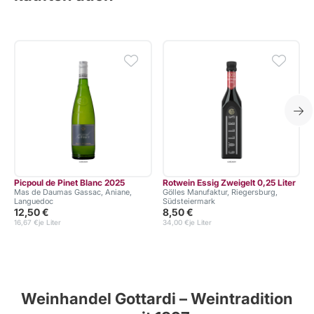
Picpoul de Pinet Blanc 2025
Rotwein Essig Zweigelt 0,25 Liter
Mas de Daumas Gassac, Aniane,
Gölles Manufaktur, Riegersburg,
Languedoc
Südsteiermark
12,50 €
8,50 €
16,67 €
je Liter
34,00 €
je Liter
1
Weinhandel Gottardi – Weintradition