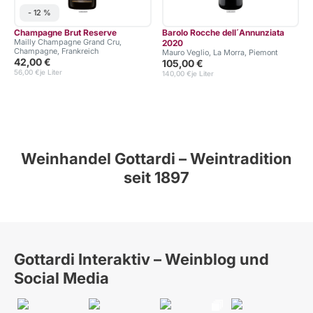
- 12 %
Champagne Brut Reserve
Barolo Rocche dell´Annunziata
Mailly Champagne Grand Cru,
2020
Champagne, Frankreich
Mauro Veglio, La Morra, Piemont
42,00 €
105,00 €
56,00 €
je Liter
1
140,00 €
je Liter
Weinhandel Gottardi – Weintradition
seit 1897
Gottardi Interaktiv – Weinblog und
Social Media