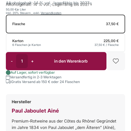
Alkoholgehalt: 14 % vol., lagerfähig bis 2027+
Alkoholgehalt: 14 % vol., Lagerfähig bis 2027+
50,00 €
je Liter
Inkl. 20% Steuern
,
exkl.
Versandkosten
Flasche
37,50 €
Karton
225,00 €
6 Flaschen je Karton
37,50 €
/ Flasche
-
+
in den Warenkorb
Auf Lager, sofort verfügbar
Versandfertig in 2-3 Werktagen
Gratis Versand ab 150 € oder 24 Flaschen
Hersteller
Paul Jaboulet Ainé
Premium-Rotweine aus der Côtes du Rhône! Gegründet
im Jahre 1834 von Paul Jaboulet „dem Älteren” (Aîné),