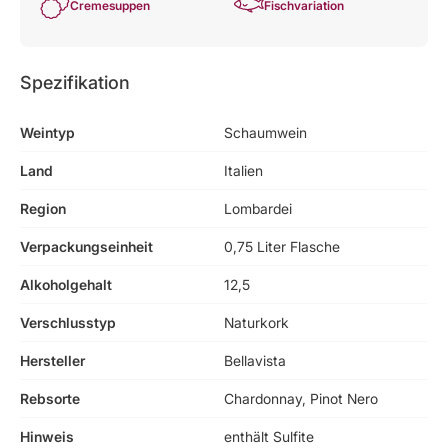
Cremesuppen
Fischvariation
Spezifikation
Weintyp
Schaumwein
Land
Italien
Region
Lombardei
Verpackungseinheit
0,75 Liter Flasche
Alkoholgehalt
12,5
Verschlusstyp
Naturkork
Hersteller
Bellavista
Rebsorte
Chardonnay, Pinot Nero
Hinweis
enthält Sulfite