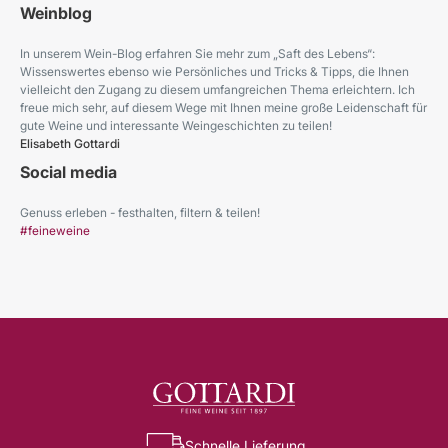
Weinblog
In unserem Wein-Blog erfahren Sie mehr zum „Saft des Lebens“:
Wissenswertes ebenso wie Persönliches und Tricks & Tipps, die Ihnen
vielleicht den Zugang zu diesem umfangreichen Thema erleichtern. Ich
freue mich sehr, auf diesem Wege mit Ihnen meine große Leidenschaft für
gute Weine und interessante Weingeschichten zu teilen!
Elisabeth Gottardi
Social media
Genuss erleben - festhalten, filtern & teilen!
#feineweine
Schnelle Lieferung