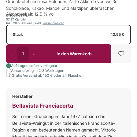
Granatapfel und rosa Holunder. Zarte Akkorde von weißer
Schokolade, Kakao, Mandel und Marzipan überraschen
Alkoholgehalt: 12,5 % vol.
angenehm.
57,27 €
je Liter
Inkl. 20% Steuern
,
exkl.
Versandkosten
Stück
42,95 €
-
+
in den Warenkorb
Auf Lager, sofort verfügbar
Versandfertig in 2-3 Werktagen
Gratis Versand ab 150 € oder 24 Flaschen
Hersteller
Bellavista Franciacorta
Seit seiner Gründung im Jahr 1977 hat sich das
Bellavista-Weingut in der italienischen Franciacorta-
Region einen bedeutenden Namen gemacht. Vittorio
Moretti investierte erheblich in das Gut mit dem Ziel,