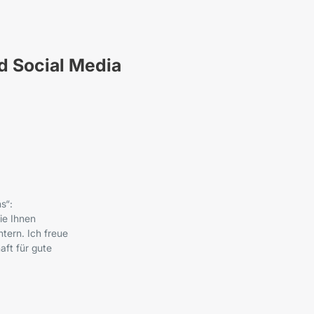
nd Social Media
s“:
ie Ihnen
tern. Ich freue
ft für gute