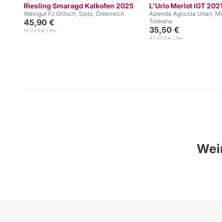
Riesling Smaragd Kalkofen 2025
L'Urlo Merlot IGT 202
Weingut FJ Gritsch, Spitz, Österreich
Azienda Agricola Urlari, Mi
45,90 €
Toskana
35,50 €
61,20 €
je Liter
47,33 €
je Liter
Wein