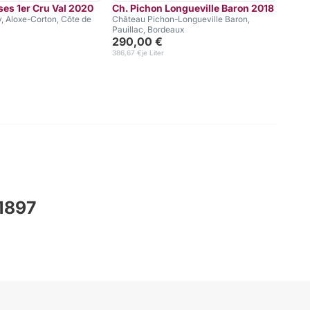
es 1er Cru Val 2020
Ch. Pichon Longueville Baron 2018
Ch. 
, Aloxe-Corton, Côte de
Château Pichon-Longueville Baron,
Châte
Pauillac, Bordeaux
259
290,00 €
345,33
386,67 €
je Liter
 1897