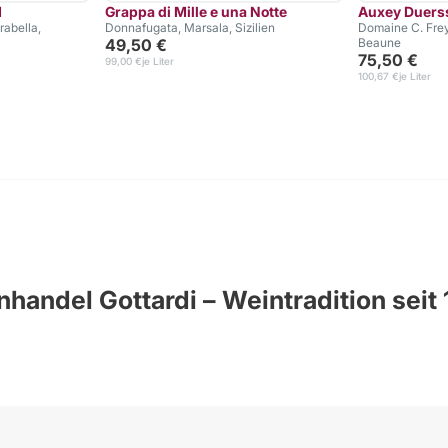
1
Grappa di Mille e una Notte
Auxey Duerss
rabella,
Donnafugata, Marsala, Sizilien
Domaine C. Frey
49,50 €
Beaune
75,50 €
99,00 €
je Liter
100,67 €
je Liter
handel Gottardi – Weintradition seit