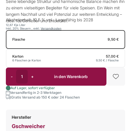
Seine lebendige Struktur und harmonische Balance machen ihn
zu einem vielseitigen Begleiter für viele Speisen. Ein Wein mit
langem Nachhall und viel Potenzial zur weiteren Entwicklung –
Alkoholgehalt: 12,5 % vol., Lagerfähig bis 2028
ideal für Genießer und Entdecker.
12,67 €
je Liter
Inkl. 20% Steuern
,
exkl.
Versandkosten
Flasche
9,50 €
Karton
57,00 €
6 Flaschen je Karton
9,50 €
/ Flasche
-
+
in den Warenkorb
Auf Lager, sofort verfügbar
Versandfertig in 2-3 Werktagen
Gratis Versand ab 150 € oder 24 Flaschen
Hersteller
Gschweicher