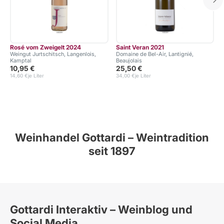
Rosé vom Zweigelt 2024
Saint Veran 2021
Weingut Jurtschitsch, Langenlois,
Domaine de Bel-Air, Lantignié,
Kamptal
Beaujolais
10,95 €
25,50 €
14,60 €
je Liter
34,00 €
je Liter
Weinhandel Gottardi – Weintradition
seit 1897
Gottardi Interaktiv – Weinblog und
Social Media