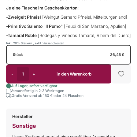
Je
eine
Flasche im
Geschenkkarton
:
-Zweigelt Pfneisl
[Weingut Gerhard Pfneisl, Mittelburgenland]
-Primitivo Salento "Il Pumo"
[Feudi di San Marzano, Apulien]
-Tamaral Roble
[Bodegas y Vinedos Tamaral, Ribera del Duero]
Inkl. 20% Steuern
,
exkl.
Versandkosten
Stück
36,45 €
-
+
in den Warenkorb
Auf Lager, sofort verfügbar
Versandfertig in 2-3 Werktagen
Gratis Versand ab 150 € oder 24 Flaschen
Hersteller
Sonstige
Unser Sortiment vereint eine sorgfältige Auswahl an