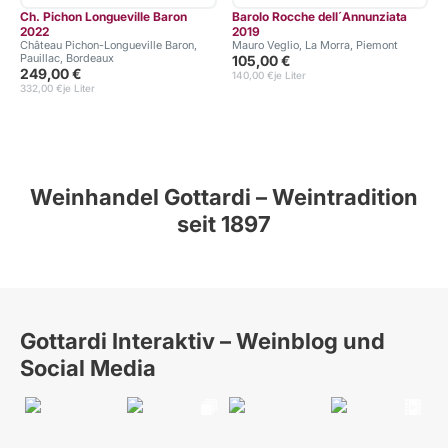
Ch. Pichon Longueville Baron
Barolo Rocche dell´Annunziata
2022
2019
Château Pichon-Longueville Baron,
Mauro Veglio, La Morra, Piemont
Pauillac, Bordeaux
105,00 €
249,00 €
140,00 €
je Liter
332,00 €
je Liter
Weinhandel Gottardi – Weintradition
seit 1897
Gottardi Interaktiv – Weinblog und
Social Media