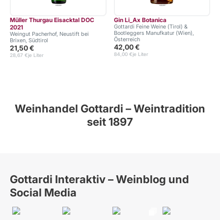
Müller Thurgau Eisacktal DOC
Gin Li_Ax Botanica
Gottardi Feine Weine (Tirol) &
2021
Bootleggers Manufkatur (Wien),
Weingut Pacherhof, Neustift bei
Österreich
Brixen, Südtirol
42,00 €
21,50 €
84,00 €
je Liter
28,67 €
je Liter
Weinhandel Gottardi – Weintradition
seit 1897
Gottardi Interaktiv – Weinblog und
Social Media