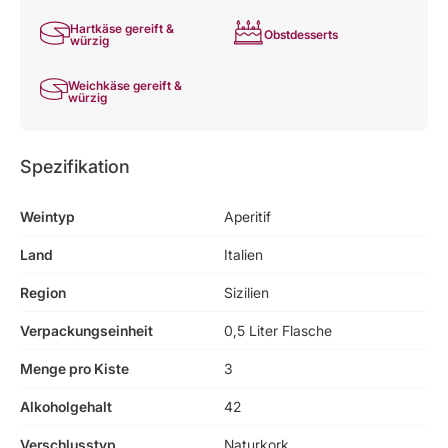
Hartkäse gereift &
Obstdesserts
würzig
Weichkäse gereift &
würzig
Spezifikation
Weintyp
Aperitif
Land
Italien
Region
Sizilien
Verpackungseinheit
0,5 Liter Flasche
Menge pro Kiste
3
Alkoholgehalt
42
Verschlusstyp
Naturkork